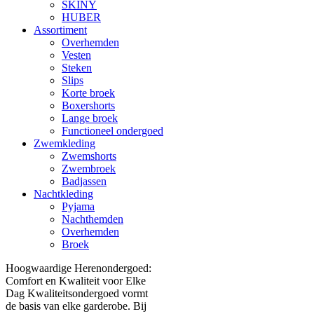
SKINY
HUBER
Assortiment
Overhemden
Vesten
Steken
Slips
Korte broek
Boxershorts
Lange broek
Functioneel ondergoed
Zwemkleding
Zwemshorts
Zwembroek
Badjassen
Nachtkleding
Pyjama
Nachthemden
Overhemden
Broek
Hoogwaardige Herenondergoed:
Comfort en Kwaliteit voor Elke
Dag Kwaliteitsondergoed vormt
de basis van elke garderobe. Bij