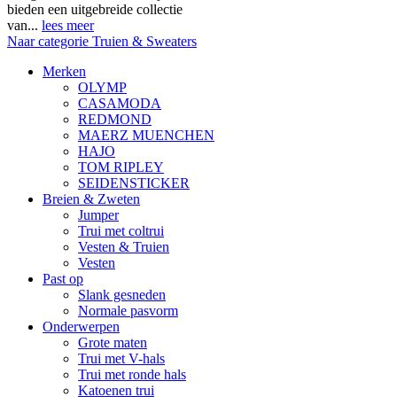
bieden een uitgebreide collectie
van...
lees meer
Naar categorie Truien & Sweaters
Merken
OLYMP
CASAMODA
REDMOND
MAERZ MUENCHEN
HAJO
TOM RIPLEY
SEIDENSTICKER
Breien & Zweten
Jumper
Trui met coltrui
Vesten & Truien
Vesten
Past op
Slank gesneden
Normale pasvorm
Onderwerpen
Grote maten
Trui met V-hals
Trui met ronde hals
Katoenen trui