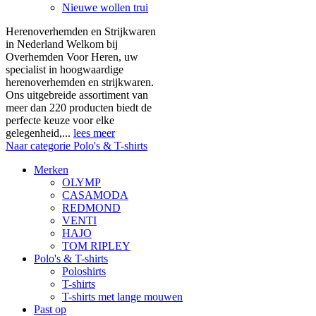
Nieuwe wollen trui
Herenoverhemden en Strijkwaren
in Nederland Welkom bij
Overhemden Voor Heren, uw
specialist in hoogwaardige
herenoverhemden en strijkwaren.
Ons uitgebreide assortiment van
meer dan 220 producten biedt de
perfecte keuze voor elke
gelegenheid,...
lees meer
Naar categorie Polo's & T-shirts
Merken
OLYMP
CASAMODA
REDMOND
VENTI
HAJO
TOM RIPLEY
Polo's & T-shirts
Poloshirts
T-shirts
T-shirts met lange mouwen
Past op