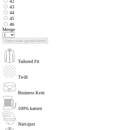
42
43
44
45
46
Menge
Geen maat geselecteerd
Tailored Fit
Twill
Business Kent
100% katoen
Niet-ijzer