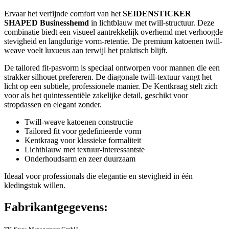
Ervaar het verfijnde comfort van het
SEIDENSTICKER
SHAPED Businesshemd
in lichtblauw met twill-structuur. Deze
combinatie biedt een visueel aantrekkelijk overhemd met verhoogde
stevigheid en langdurige vorm-retentie. De premium katoenen twill-
weave voelt luxueus aan terwijl het praktisch blijft.
De tailored fit-pasvorm is speciaal ontworpen voor mannen die een
strakker silhouet prefereren. De diagonale twill-textuur vangt het
licht op een subtiele, professionele manier. De Kentkraag stelt zich
voor als het quintessentiële zakelijke detail, geschikt voor
stropdassen en elegant zonder.
Twill-weave katoenen constructie
Tailored fit voor gedefinieerde vorm
Kentkraag voor klassieke formaliteit
Lichtblauw met textuur-interessantste
Onderhoudsarm en zeer duurzaam
Ideaal voor professionals die elegantie en stevigheid in één
kledingstuk willen.
Fabrikantgegevens: