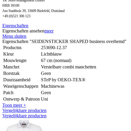
TK Store-Management GmbH
HRB 39109
Am Stadtholz 39, 33609 Bielefeld, Duitsland
+49 (0)521 306 123
Eigenschaften
Eigenschaften ansehen
meer
Menu sluiten
Eigenschaften "SEIDENSTICKER SHAPED business overhemd"
Productnr.
253690-12.37
Kleur
Lichtblauw
Mouwlengte
67 cm (normaal)
Manchet
Verstelbare combi manchetten
Borstzak
Geen
Duurzaamheid
STeP by OEKO-TEX®
Waseigenschappen
Machinewas
Patch
Geen
Ontwerp & Patroon
Uni
Toon meer +
Vergelijkbare producten
Vergelijkbare producten