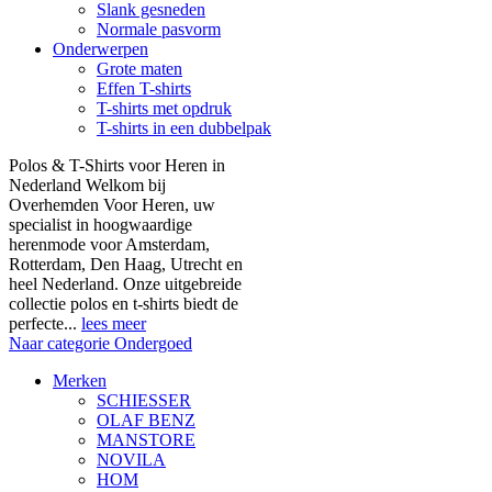
Slank gesneden
Normale pasvorm
Onderwerpen
Grote maten
Effen T-shirts
T-shirts met opdruk
T-shirts in een dubbelpak
Polos & T-Shirts voor Heren in
Nederland Welkom bij
Overhemden Voor Heren, uw
specialist in hoogwaardige
herenmode voor Amsterdam,
Rotterdam, Den Haag, Utrecht en
heel Nederland. Onze uitgebreide
collectie polos en t-shirts biedt de
perfecte...
lees meer
Naar categorie Ondergoed
Merken
SCHIESSER
OLAF BENZ
MANSTORE
NOVILA
HOM