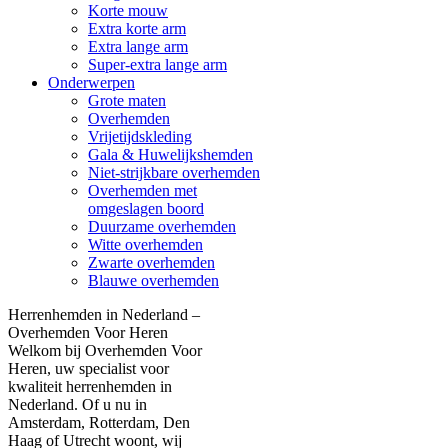
Korte mouw
Extra korte arm
Extra lange arm
Super-extra lange arm
Onderwerpen
Grote maten
Overhemden
Vrijetijdskleding
Gala & Huwelijkshemden
Niet-strijkbare overhemden
Overhemden met
omgeslagen boord
Duurzame overhemden
Witte overhemden
Zwarte overhemden
Blauwe overhemden
Herrenhemden in Nederland –
Overhemden Voor Heren
Welkom bij Overhemden Voor
Heren, uw specialist voor
kwaliteit herrenhemden in
Nederland. Of u nu in
Amsterdam, Rotterdam, Den
Haag of Utrecht woont, wij