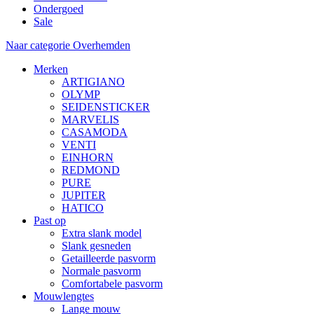
Ondergoed
Sale
Naar categorie Overhemden
Merken
ARTIGIANO
OLYMP
SEIDENSTICKER
MARVELIS
CASAMODA
VENTI
EINHORN
REDMOND
PURE
JUPITER
HATICO
Past op
Extra slank model
Slank gesneden
Getailleerde pasvorm
Normale pasvorm
Comfortabele pasvorm
Mouwlengtes
Lange mouw