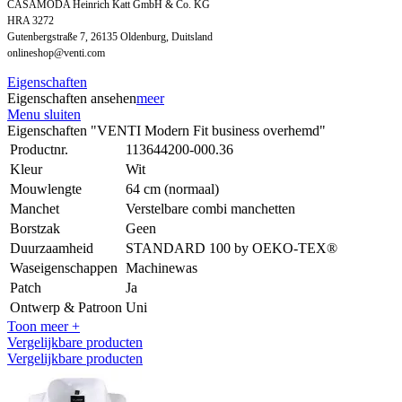
CASAMODA Heinrich Katt GmbH & Co. KG
HRA 3272
Gutenbergstraße 7, 26135 Oldenburg, Duitsland
onlineshop@venti.com
Eigenschaften
Eigenschaften ansehen
meer
Menu sluiten
Eigenschaften "VENTI Modern Fit business overhemd"
Productnr.
113644200-000.36
Kleur
Wit
Mouwlengte
64 cm (normaal)
Manchet
Verstelbare combi manchetten
Borstzak
Geen
Duurzaamheid
STANDARD 100 by OEKO-TEX®
Waseigenschappen
Machinewas
Patch
Ja
Ontwerp & Patroon
Uni
Toon meer +
Vergelijkbare producten
Vergelijkbare producten