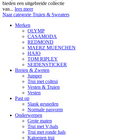
bieden een uitgebreide collectie
van...
lees meer
Naar categorie Truien & Sweaters
Merken
OLYMP
CASAMODA
REDMOND
MAERZ MUENCHEN
HAJO
TOM RIPLEY
SEIDENSTICKER
Breien & Zweten
Jumper
Trui met coltrui
Vesten & Truien
Vesten
Past op
Slank gesneden
Normale pasvorm
Onderwerpen
Grote maten
Trui met V-hals
Trui met ronde hals
Katoenen trui