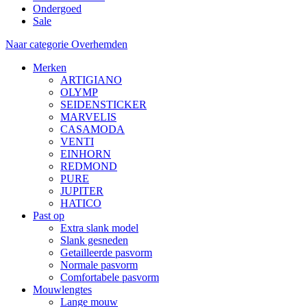
Ondergoed
Sale
Naar categorie Overhemden
Merken
ARTIGIANO
OLYMP
SEIDENSTICKER
MARVELIS
CASAMODA
VENTI
EINHORN
REDMOND
PURE
JUPITER
HATICO
Past op
Extra slank model
Slank gesneden
Getailleerde pasvorm
Normale pasvorm
Comfortabele pasvorm
Mouwlengtes
Lange mouw