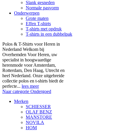
Slank gesneden
Normale pasvorm
Onderwerpen
Grote maten
Effen T-shirts
T-shirts met opdruk
T-shirts in een dubbelpak
Polos & T-Shirts voor Heren in
Nederland Welkom bij
Overhemden Voor Heren, uw
specialist in hoogwaardige
herenmode voor Amsterdam,
Rotterdam, Den Haag, Utrecht en
heel Nederland. Onze uitgebreide
collectie polos en t-shirts biedt de
perfecte...
lees meer
Naar categorie Ondergoed
Merken
SCHIESSER
OLAF BENZ
MANSTORE
NOVILA
HOM