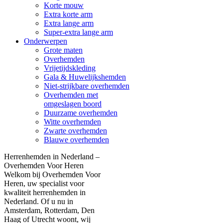
Korte mouw
Extra korte arm
Extra lange arm
Super-extra lange arm
Onderwerpen
Grote maten
Overhemden
Vrijetijdskleding
Gala & Huwelijkshemden
Niet-strijkbare overhemden
Overhemden met
omgeslagen boord
Duurzame overhemden
Witte overhemden
Zwarte overhemden
Blauwe overhemden
Herrenhemden in Nederland –
Overhemden Voor Heren
Welkom bij Overhemden Voor
Heren, uw specialist voor
kwaliteit herrenhemden in
Nederland. Of u nu in
Amsterdam, Rotterdam, Den
Haag of Utrecht woont, wij