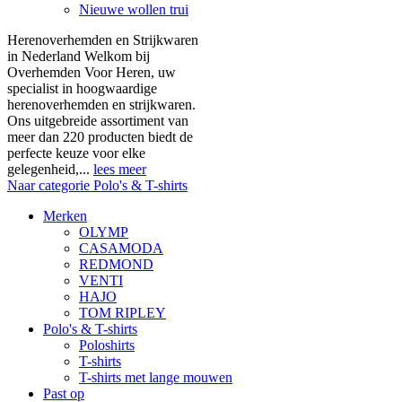
Nieuwe wollen trui
Herenoverhemden en Strijkwaren
in Nederland Welkom bij
Overhemden Voor Heren, uw
specialist in hoogwaardige
herenoverhemden en strijkwaren.
Ons uitgebreide assortiment van
meer dan 220 producten biedt de
perfecte keuze voor elke
gelegenheid,...
lees meer
Naar categorie Polo's & T-shirts
Merken
OLYMP
CASAMODA
REDMOND
VENTI
HAJO
TOM RIPLEY
Polo's & T-shirts
Poloshirts
T-shirts
T-shirts met lange mouwen
Past op