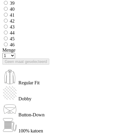
39
40
41
42
43
44
45
46
Menge
Geen maat geselecteerd
Regular Fit
Dobby
Button-Down
100% katoen