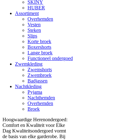
SKINY
HUBER
Assortiment
Overhemden
Vesten
Steken
Slips
Korte broek
Boxershorts
Lange broek
Functioneel ondergoed
Zwemkleding
Zwemshorts
Zwembroek
Badjassen
Nachtkleding
Pyjama
Nachthemden
Overhemden
Broek
Hoogwaardige Herenondergoed:
Comfort en Kwaliteit voor Elke
Dag Kwaliteitsondergoed vormt
de basis van elke garderobe. Bij