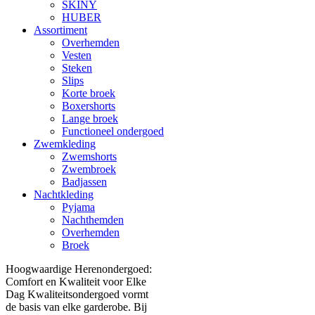
SKINY
HUBER
Assortiment
Overhemden
Vesten
Steken
Slips
Korte broek
Boxershorts
Lange broek
Functioneel ondergoed
Zwemkleding
Zwemshorts
Zwembroek
Badjassen
Nachtkleding
Pyjama
Nachthemden
Overhemden
Broek
Hoogwaardige Herenondergoed:
Comfort en Kwaliteit voor Elke
Dag Kwaliteitsondergoed vormt
de basis van elke garderobe. Bij