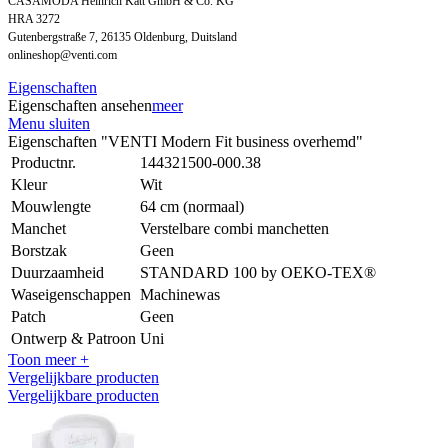
CASAMODA Heinrich Katt GmbH & Co. KG
HRA 3272
Gutenbergstraße 7, 26135 Oldenburg, Duitsland
onlineshop@venti.com
Eigenschaften
Eigenschaften ansehen
meer
Menu sluiten
Eigenschaften "VENTI Modern Fit business overhemd"
Productnr.
144321500-000.38
Kleur
Wit
Mouwlengte
64 cm (normaal)
Manchet
Verstelbare combi manchetten
Borstzak
Geen
Duurzaamheid
STANDARD 100 by OEKO-TEX®
Waseigenschappen
Machinewas
Patch
Geen
Ontwerp & Patroon
Uni
Toon meer +
Vergelijkbare producten
Vergelijkbare producten