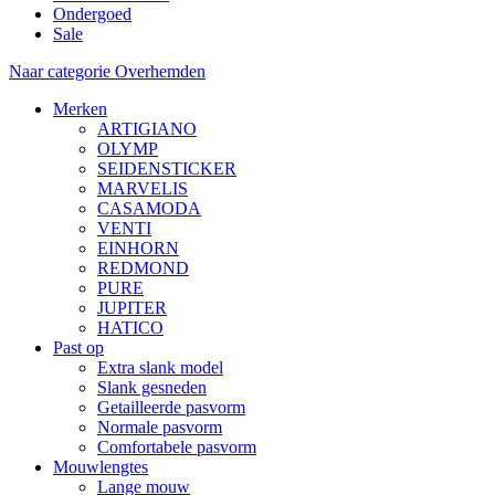
Ondergoed
Sale
Naar categorie Overhemden
Merken
ARTIGIANO
OLYMP
SEIDENSTICKER
MARVELIS
CASAMODA
VENTI
EINHORN
REDMOND
PURE
JUPITER
HATICO
Past op
Extra slank model
Slank gesneden
Getailleerde pasvorm
Normale pasvorm
Comfortabele pasvorm
Mouwlengtes
Lange mouw