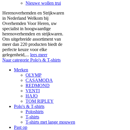
Nieuwe wollen trui
Herenoverhemden en Strijkwaren
in Nederland Welkom bij
Overhemden Voor Heren, uw
specialist in hoogwaardige
herenoverhemden en strijkwaren.
Ons uitgebreide assortiment van
meer dan 220 producten biedt de
perfecte keuze voor elke
gelegenheid,...
lees meer
Naar categorie Polo's & T-shirts
Merken
OLYMP
CASAMODA
REDMOND
VENTI
HAJO
TOM RIPLEY
Polo's & T-shirts
Poloshirts
T-shirts
T-shirts met lange mouwen
Past op