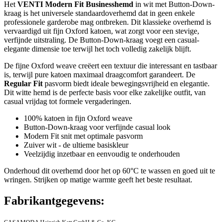
Het
VENTI Modern Fit Businesshemd
in wit met Button-Down-
kraag is het universele standaardoverhemd dat in geen enkele
professionele garderobe mag ontbreken. Dit klassieke overhemd is
vervaardigd uit fijn Oxford katoen, wat zorgt voor een stevige,
verfijnde uitstraling. De Button-Down-kraag voegt een casual-
elegante dimensie toe terwijl het toch volledig zakelijk blijft.
De fijne Oxford weave creëert een textuur die interessant en tastbaar
is, terwijl pure katoen maximaal draagcomfort garandeert. De
Regular Fit
pasvorm biedt ideale bewegingsvrijheid en elegantie.
Dit witte hemd is de perfecte basis voor elke zakelijke outfit, van
casual vrijdag tot formele vergaderingen.
100% katoen in fijn Oxford weave
Button-Down-kraag voor verfijnde casual look
Modern Fit snit met optimale pasvorm
Zuiver wit - de ultieme basiskleur
Veelzijdig inzetbaar en eenvoudig te onderhouden
Onderhoud dit overhemd door het op 60°C te wassen en goed uit te
wringen. Strijken op matige warmte geeft het beste resultaat.
Fabrikantgegevens: