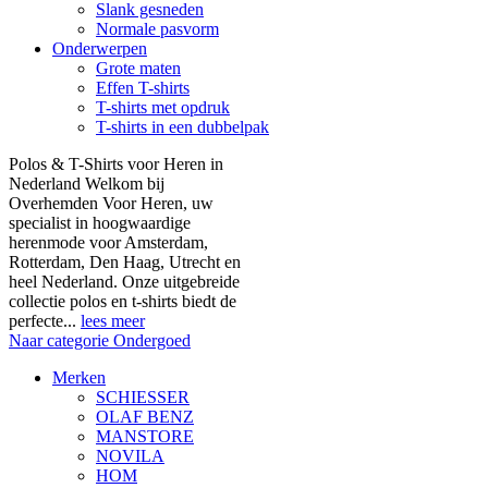
Slank gesneden
Normale pasvorm
Onderwerpen
Grote maten
Effen T-shirts
T-shirts met opdruk
T-shirts in een dubbelpak
Polos & T-Shirts voor Heren in
Nederland Welkom bij
Overhemden Voor Heren, uw
specialist in hoogwaardige
herenmode voor Amsterdam,
Rotterdam, Den Haag, Utrecht en
heel Nederland. Onze uitgebreide
collectie polos en t-shirts biedt de
perfecte...
lees meer
Naar categorie Ondergoed
Merken
SCHIESSER
OLAF BENZ
MANSTORE
NOVILA
HOM