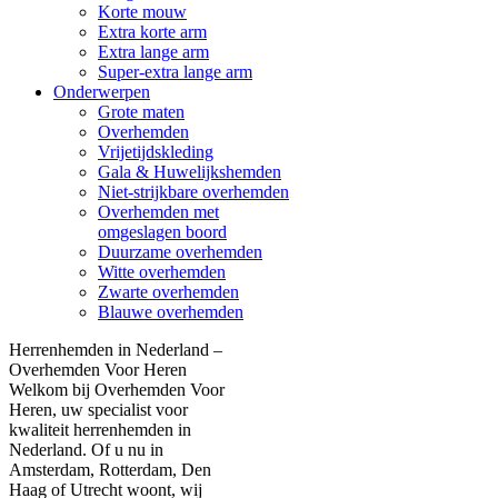
Korte mouw
Extra korte arm
Extra lange arm
Super-extra lange arm
Onderwerpen
Grote maten
Overhemden
Vrijetijdskleding
Gala & Huwelijkshemden
Niet-strijkbare overhemden
Overhemden met
omgeslagen boord
Duurzame overhemden
Witte overhemden
Zwarte overhemden
Blauwe overhemden
Herrenhemden in Nederland –
Overhemden Voor Heren
Welkom bij Overhemden Voor
Heren, uw specialist voor
kwaliteit herrenhemden in
Nederland. Of u nu in
Amsterdam, Rotterdam, Den
Haag of Utrecht woont, wij