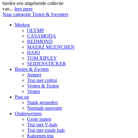
bieden een uitgebreide collectie
van...
lees meer
Naar categorie Truien & Sweaters
Merken
OLYMP
CASAMODA
REDMOND
MAERZ MUENCHEN
HAJO
TOM RIPLEY
SEIDENSTICKER
Breien & Zweten
Jumper
Trui met coltrui
Vesten & Truien
Vesten
Past op
Slank gesneden
Normale pasvorm
Onderwerpen
Grote maten
Trui met V-hals
Trui met ronde hals
Katoenen trui