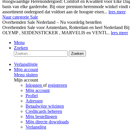
Hoogwaardige Herenondergoed: Comfort en Kwaliteit voor Elke Dag
basis van elke garderobe. Bij onze premium herenmode winkel vindt 
assortiment ondergoed dat voldoet aan de hoogste eisen...
lees meer
Naar categorie Sale
Overhemden Sale Nederland – Nu voordelig bestellen
Overhemden Sale voor Amsterdam, Rotterdam en heel Nederland Bij
OLYMP , SEIDENSTICKER , MARVELIS en VENTI...
lees meer
Menu
Zoeken
Zoeken
Verlanglijstje
Mijn account
Menu sluiten
Mijn account
Inloggen
of
registreren
Mijn account
Profiel
Adressen
Betaalwijze wijzigen
Creditcards beheren
Mijn bestellingen
Mijn directe downloads
Verlanglijst