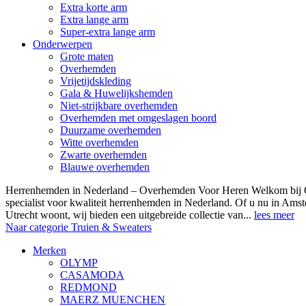
Extra korte arm
Extra lange arm
Super-extra lange arm
Onderwerpen
Grote maten
Overhemden
Vrijetijdskleding
Gala & Huwelijkshemden
Niet-strijkbare overhemden
Overhemden met omgeslagen boord
Duurzame overhemden
Witte overhemden
Zwarte overhemden
Blauwe overhemden
Herrenhemden in Nederland – Overhemden Voor Heren Welkom bij
specialist voor kwaliteit herrenhemden in Nederland. Of u nu in Am
Utrecht woont, wij bieden een uitgebreide collectie van...
lees meer
Naar categorie Truien & Sweaters
Merken
OLYMP
CASAMODA
REDMOND
MAERZ MUENCHEN