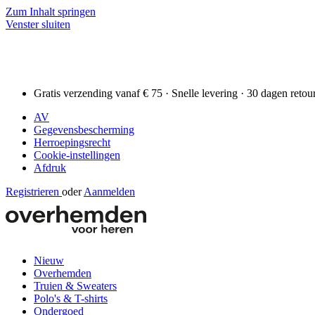
Zum Inhalt springen
Venster sluiten
Gratis verzending vanaf € 75 · Snelle levering · 30 dagen retou
AV
Gegevensbescherming
Herroepingsrecht
Cookie-instellingen
Afdruk
Registrieren
oder
Aanmelden
Nieuw
Overhemden
Truien & Sweaters
Polo's & T-shirts
Ondergoed