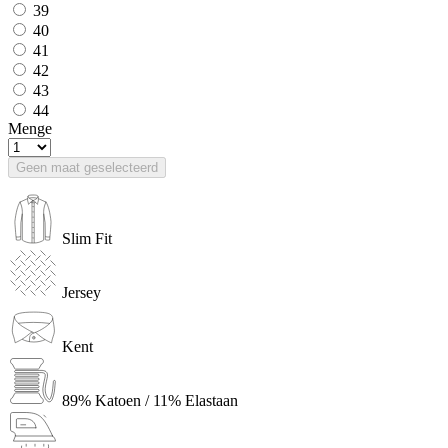
39
40
41
42
43
44
Menge
Geen maat geselecteerd
Slim Fit
Jersey
Kent
89% Katoen / 11% Elastaan