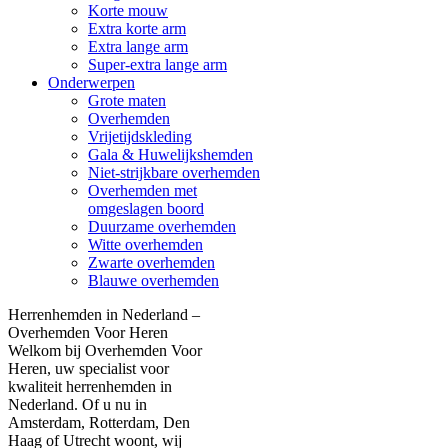
Korte mouw
Extra korte arm
Extra lange arm
Super-extra lange arm
Onderwerpen
Grote maten
Overhemden
Vrijetijdskleding
Gala & Huwelijkshemden
Niet-strijkbare overhemden
Overhemden met
omgeslagen boord
Duurzame overhemden
Witte overhemden
Zwarte overhemden
Blauwe overhemden
Herrenhemden in Nederland –
Overhemden Voor Heren
Welkom bij Overhemden Voor
Heren, uw specialist voor
kwaliteit herrenhemden in
Nederland. Of u nu in
Amsterdam, Rotterdam, Den
Haag of Utrecht woont, wij