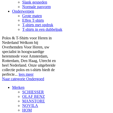
Slank gesneden
Normale pasvorm
Onderwerpen
Grote maten
Effen T-shirts
T-shirts met opdruk
T-shirts in een dubbelpak
Polos & T-Shirts voor Heren in
Nederland Welkom bij
Overhemden Voor Heren, uw
specialist in hoogwaardige
herenmode voor Amsterdam,
Rotterdam, Den Haag, Utrecht en
heel Nederland. Onze uitgebreide
collectie polos en t-shirts biedt de
perfecte...
lees meer
Naar categorie Ondergoed
Merken
SCHIESSER
OLAF BENZ
MANSTORE
NOVILA
HOM