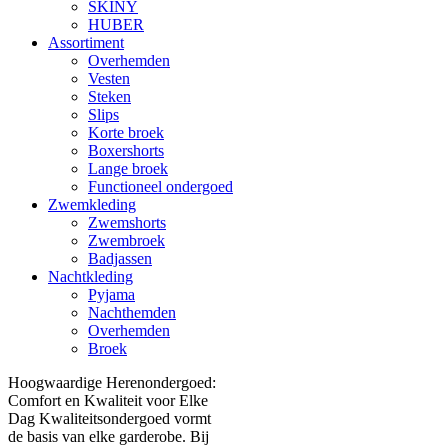
SKINY
HUBER
Assortiment
Overhemden
Vesten
Steken
Slips
Korte broek
Boxershorts
Lange broek
Functioneel ondergoed
Zwemkleding
Zwemshorts
Zwembroek
Badjassen
Nachtkleding
Pyjama
Nachthemden
Overhemden
Broek
Hoogwaardige Herenondergoed:
Comfort en Kwaliteit voor Elke
Dag Kwaliteitsondergoed vormt
de basis van elke garderobe. Bij