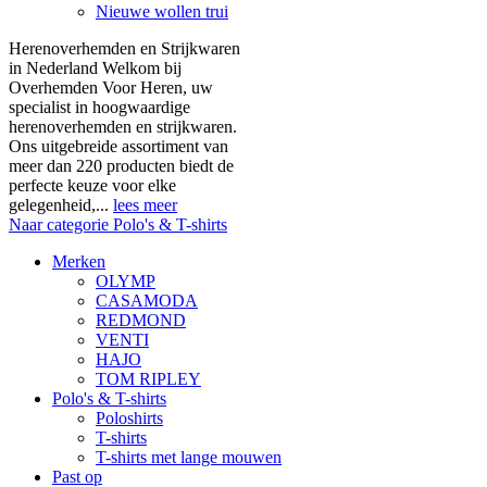
Nieuwe wollen trui
Herenoverhemden en Strijkwaren
in Nederland Welkom bij
Overhemden Voor Heren, uw
specialist in hoogwaardige
herenoverhemden en strijkwaren.
Ons uitgebreide assortiment van
meer dan 220 producten biedt de
perfecte keuze voor elke
gelegenheid,...
lees meer
Naar categorie Polo's & T-shirts
Merken
OLYMP
CASAMODA
REDMOND
VENTI
HAJO
TOM RIPLEY
Polo's & T-shirts
Poloshirts
T-shirts
T-shirts met lange mouwen
Past op