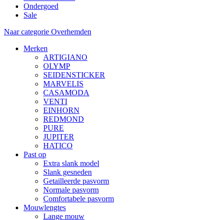
Ondergoed
Sale
Naar categorie Overhemden
Merken
ARTIGIANO
OLYMP
SEIDENSTICKER
MARVELIS
CASAMODA
VENTI
EINHORN
REDMOND
PURE
JUPITER
HATICO
Past op
Extra slank model
Slank gesneden
Getailleerde pasvorm
Normale pasvorm
Comfortabele pasvorm
Mouwlengtes
Lange mouw