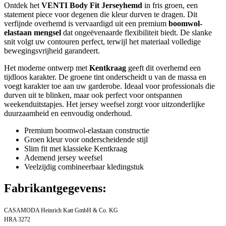
Ontdek het
VENTI Body Fit Jerseyhemd
in fris groen, een
statement piece voor degenen die kleur durven te dragen. Dit
verfijnde overhemd is vervaardigd uit een premium
boomwol-
elastaan mengsel
dat ongeëvenaarde flexibiliteit biedt. De slanke
snit volgt uw contouren perfect, terwijl het materiaal volledige
bewegingsvrijheid garandeert.
Het moderne ontwerp met
Kentkraag
geeft dit overhemd een
tijdloos karakter. De groene tint onderscheidt u van de massa en
voegt karakter toe aan uw garderobe. Ideaal voor professionals die
durven uit te blinken, maar ook perfect voor ontspannen
weekenduitstapjes. Het jersey weefsel zorgt voor uitzonderlijke
duurzaamheid en eenvoudig onderhoud.
Premium boomwol-elastaan constructie
Groen kleur voor onderscheidende stijl
Slim fit met klassieke Kentkraag
Ademend jersey weefsel
Veelzijdig combineerbaar kledingstuk
Fabrikantgegevens:
CASAMODA Heinrich Katt GmbH & Co. KG
HRA 3272