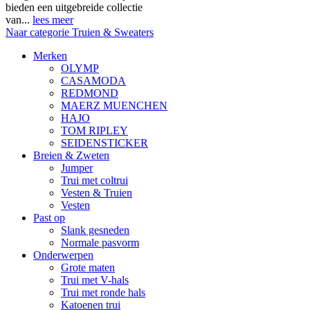
bieden een uitgebreide collectie
van...
lees meer
Naar categorie Truien & Sweaters
Merken
OLYMP
CASAMODA
REDMOND
MAERZ MUENCHEN
HAJO
TOM RIPLEY
SEIDENSTICKER
Breien & Zweten
Jumper
Trui met coltrui
Vesten & Truien
Vesten
Past op
Slank gesneden
Normale pasvorm
Onderwerpen
Grote maten
Trui met V-hals
Trui met ronde hals
Katoenen trui