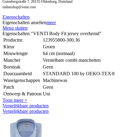
Gutenbergstraße 7, 26135 Oldenburg, Duitsland
onlineshop@venti.com
Eigenschaften
Eigenschaften ansehen
meer
Menu sluiten
Eigenschaften "VENTI Body Fit jersey overhemd"
Productnr.
123955800-300.36
Kleur
Groen
Mouwlengte
64 cm (normaal)
Manchet
Verstelbare combi manchetten
Borstzak
Geen
Duurzaamheid
STANDARD 100 by OEKO-TEX®
Waseigenschappen
Machinewas
Patch
Geen
Ontwerp & Patroon
Uni
Toon meer +
Vergelijkbare producten
Vergelijkbare producten