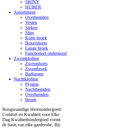
SKINY
HUBER
Assortiment
Overhemden
Vesten
Steken
Slips
Korte broek
Boxershorts
Lange broek
Functioneel ondergoed
Zwemkleding
Zwemshorts
Zwembroek
Badjassen
Nachtkleding
Pyjama
Nachthemden
Overhemden
Broek
Hoogwaardige Herenondergoed:
Comfort en Kwaliteit voor Elke
Dag Kwaliteitsondergoed vormt
de basis van elke garderobe. Bij