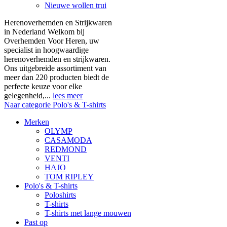
Nieuwe wollen trui
Herenoverhemden en Strijkwaren
in Nederland Welkom bij
Overhemden Voor Heren, uw
specialist in hoogwaardige
herenoverhemden en strijkwaren.
Ons uitgebreide assortiment van
meer dan 220 producten biedt de
perfecte keuze voor elke
gelegenheid,...
lees meer
Naar categorie Polo's & T-shirts
Merken
OLYMP
CASAMODA
REDMOND
VENTI
HAJO
TOM RIPLEY
Polo's & T-shirts
Poloshirts
T-shirts
T-shirts met lange mouwen
Past op