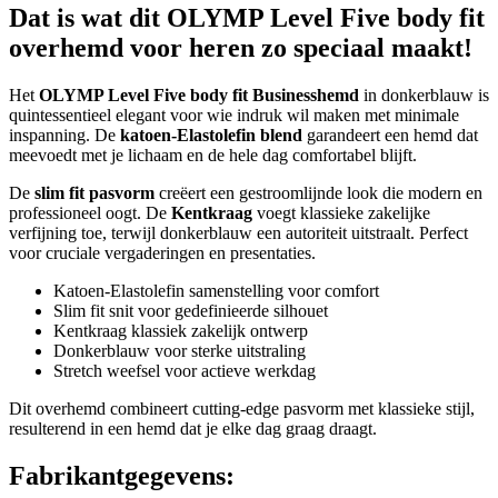
Dat is wat dit OLYMP Level Five body fit
overhemd voor heren zo speciaal maakt!
Het
OLYMP Level Five body fit Businesshemd
in donkerblauw is
quintessentieel elegant voor wie indruk wil maken met minimale
inspanning. De
katoen-Elastolefin blend
garandeert een hemd dat
meevoedt met je lichaam en de hele dag comfortabel blijft.
De
slim fit pasvorm
creëert een gestroomlijnde look die modern en
professioneel oogt. De
Kentkraag
voegt klassieke zakelijke
verfijning toe, terwijl donkerblauw een autoriteit uitstraalt. Perfect
voor cruciale vergaderingen en presentaties.
Katoen-Elastolefin samenstelling voor comfort
Slim fit snit voor gedefinieerde silhouet
Kentkraag klassiek zakelijk ontwerp
Donkerblauw voor sterke uitstraling
Stretch weefsel voor actieve werkdag
Dit overhemd combineert cutting-edge pasvorm met klassieke stijl,
resulterend in een hemd dat je elke dag graag draagt.
Fabrikantgegevens: