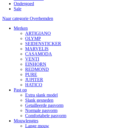
Ondergoed
Sale
Naar categorie Overhemden
Merken
ARTIGIANO
OLYMP
SEIDENSTICKER
MARVELIS
CASAMODA
VENTI
EINHORN
REDMOND
PURE
JUPITER
HATICO
Past op
Extra slank model
Slank gesneden
Getailleerde pasvorm
Normale pasvorm
Comfortabele pasvorm
Mouwlengtes
Lange mouw