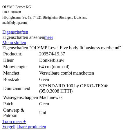
OLYMP Bezner KG
HRA 300488
Höpfigheimer Str. 19, 74321 Bietigheim-Bissingen, Duitsland
mail@olymp.com
Eigenschaften
Eigenschaften ansehen
meer
Menu sluiten
Eigenschaften "OLYMP Level Five body fit business overhemd"
Productnr.
209574-19.37
Kleur
Donkerblauw
Mouwlengte
64 cm (normaal)
Manchet
Verstelbare combi manchetten
Borstzak
Geen
STANDARD 100 by OEKO-TEX®
Duurzaamheid
(95.0.3008 HTTI)
Waseigenschappen
Machinewas
Patch
Geen
Ontwerp &
Uni
Patroon
Toon meer +
Vergelijkbare producten