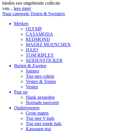
bieden een uitgebreide collectie
van...
lees meer
Naar categorie Truien & Sweaters
Merken
OLYMP
CASAMODA
REDMOND
MAERZ MUENCHEN
HAJO
TOM RIPLEY
SEIDENSTICKER
Breien & Zweten
Jumper
Trui met coltrui
Vesten & Truien
Vesten
Past op
Slank gesneden
Normale pasvorm
Onderwerpen
Grote maten
Trui met V-hals
Trui met ronde hals
Katoenen trui