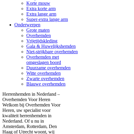
Korte mouw
Extra korte arm
Extra lange arm
Super-extra lange arm
Onderwerpen
Grote maten
Overhemden
Vrijetijdskleding
Gala & Huwelijkshemden
Niet-strijkbare overhemden
Overhemden met
omgeslagen boord
Duurzame overhemden
Witte overhemden
Zwarte overhemden
Blauwe overhemden
Herrenhemden in Nederland –
Overhemden Voor Heren
Welkom bij Overhemden Voor
Heren, uw specialist voor
kwaliteit herrenhemden in
Nederland. Of u nu in
Amsterdam, Rotterdam, Den
Haag of Utrecht woont, wij