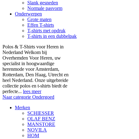
Slank gesneden
Normale pasvorm
Onderwerpen
Grote maten
Effen T-shirts
T-shirts met opdruk
T-shirts in een dubbelpak
Polos & T-Shirts voor Heren in
Nederland Welkom bij
Overhemden Voor Heren, uw
specialist in hoogwaardige
herenmode voor Amsterdam,
Rotterdam, Den Haag, Utrecht en
heel Nederland. Onze uitgebreide
collectie polos en t-shirts biedt de
perfecte...
lees meer
Naar categorie Ondergoed
Merken
SCHIESSER
OLAF BENZ
MANSTORE
NOVILA
HOM