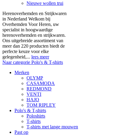
Nieuwe wollen trui
Herenoverhemden en Strijkwaren
in Nederland Welkom bij
Overhemden Voor Heren, uw
specialist in hoogwaardige
herenoverhemden en strijkwaren.
Ons uitgebreide assortiment van
meer dan 220 producten biedt de
perfecte keuze voor elke
gelegenheid,...
lees meer
Naar categorie Polo's & T-shirts
Merken
OLYMP
CASAMODA
REDMOND
VENTI
HAJO
TOM RIPLEY
Polo's & T-shirts
Poloshirts
T-shirts
T-shirts met lange mouwen
Past op