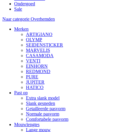
Ondergoed
Sale
Naar categorie Overhemden
Merken
ARTIGIANO
OLYMP
SEIDENSTICKER
MARVELIS
CASAMODA
VENTI
EINHORN
REDMOND
PURE
JUPITER
HATICO
Past op
Extra slank model
Slank gesneden
Getailleerde pasvorm
Normale pasvorm
Comfortabele pasvorm
Mouwlengtes
Lange mouw