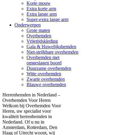
Korte mouw
Extra korte arm
Extra lange arm
Super-extra lange arm
Onderwerpen
Grote maten
Overhemden
Vrijetijdskleding
Gala & Huwelijkshemden
Niet-strijkbare overhemden
Overhemden met
omgeslagen boord
Duurzame overhemden
Witte overhemden
Zwarte overhemden
Blauwe overhemden
Herrenhemden in Nederland –
Overhemden Voor Heren
Welkom bij Overhemden Voor
Heren, uw specialist voor
kwaliteit herrenhemden in
Nederland. Of u nu in
Amsterdam, Rotterdam, Den
Haag of Utrecht woont, wij