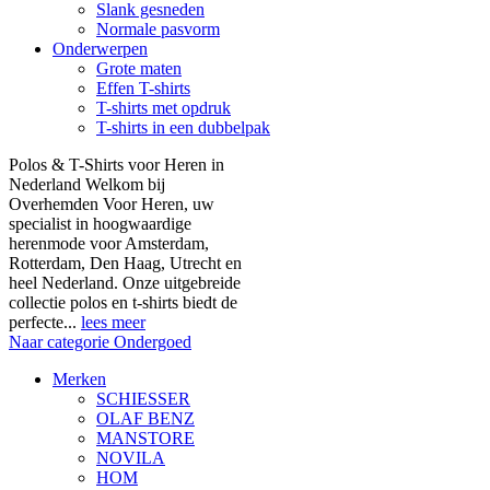
Slank gesneden
Normale pasvorm
Onderwerpen
Grote maten
Effen T-shirts
T-shirts met opdruk
T-shirts in een dubbelpak
Polos & T-Shirts voor Heren in
Nederland Welkom bij
Overhemden Voor Heren, uw
specialist in hoogwaardige
herenmode voor Amsterdam,
Rotterdam, Den Haag, Utrecht en
heel Nederland. Onze uitgebreide
collectie polos en t-shirts biedt de
perfecte...
lees meer
Naar categorie Ondergoed
Merken
SCHIESSER
OLAF BENZ
MANSTORE
NOVILA
HOM