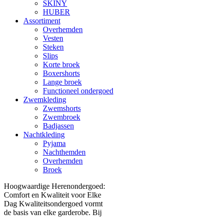
SKINY
HUBER
Assortiment
Overhemden
Vesten
Steken
Slips
Korte broek
Boxershorts
Lange broek
Functioneel ondergoed
Zwemkleding
Zwemshorts
Zwembroek
Badjassen
Nachtkleding
Pyjama
Nachthemden
Overhemden
Broek
Hoogwaardige Herenondergoed:
Comfort en Kwaliteit voor Elke
Dag Kwaliteitsondergoed vormt
de basis van elke garderobe. Bij