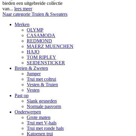
bieden een uitgebreide collectie
van...
lees meer
Naar categorie Truien & Sweaters
Merken
OLYMP
CASAMODA
REDMOND
MAERZ MUENCHEN
HAJO
TOM RIPLEY
SEIDENSTICKER
Breien & Zweten
Jumper
Trui met coltrui
Vesten & Truien
Vesten
Past op
Slank gesneden
Normale pasvorm
Onderwerpen
Grote maten
Trui met V-hals
Trui met ronde hals
Katoenen trui