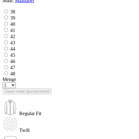
Maat:
Maattabel
38
39
40
41
42
43
44
45
46
47
48
Menge
Geen maat geselecteerd
Regular Fit
Twill