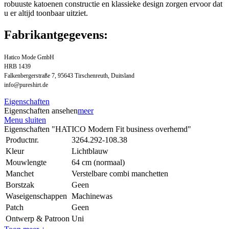
robuuste katoenen constructie en klassieke design zorgen ervoor dat
u er altijd toonbaar uitziet.
Fabrikantgegevens:
Hatico Mode GmbH
HRB 1439
Falkenbergerstraße 7, 95643 Tirschenreuth, Duitsland
info@pureshirt.de
Eigenschaften
Eigenschaften ansehen
meer
Menu sluiten
Eigenschaften "HATICO Modern Fit business overhemd"
Productnr.
3264.292-108.38
Kleur
Lichtblauw
Mouwlengte
64 cm (normaal)
Manchet
Verstelbare combi manchetten
Borstzak
Geen
Waseigenschappen
Machinewas
Patch
Geen
Ontwerp & Patroon
Uni