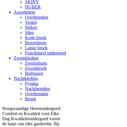
SKINY
HUBER
Assortiment
Overhemden
Vesten
Steken
Slips
Korte broek
Boxershorts
Lange broek
Functioneel ondergoed
Zwemkleding
Zwemshorts
Zwembroek
Badjassen
Nachtkleding
Pyjama
Nachthemden
Overhemden
Broek
Hoogwaardige Herenondergoed:
Comfort en Kwaliteit voor Elke
Dag Kwaliteitsondergoed vormt
de basis van elke garderobe. Bij