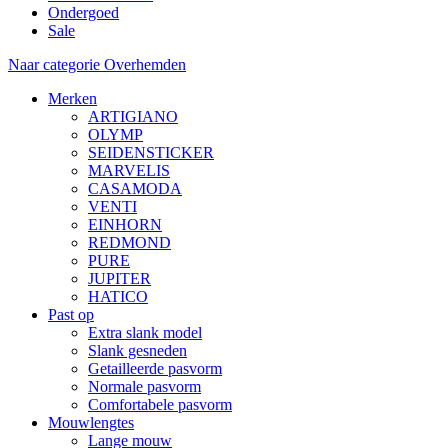
Ondergoed
Sale
Naar categorie Overhemden
Merken
ARTIGIANO
OLYMP
SEIDENSTICKER
MARVELIS
CASAMODA
VENTI
EINHORN
REDMOND
PURE
JUPITER
HATICO
Past op
Extra slank model
Slank gesneden
Getailleerde pasvorm
Normale pasvorm
Comfortabele pasvorm
Mouwlengtes
Lange mouw