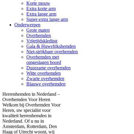
Korte mouw
Extra korte arm
Extra lange arm
Super-extra lange arm
Onderwerpen
Grote maten
Overhemden
Vrijetijdskleding
Gala & Huwelijkshemden
Niet-strijkbare overhemden
Overhemden met
omgeslagen boord
Duurzame overhemden
Witte overhemden
Zwarte overhemden
Blauwe overhemden
Herrenhemden in Nederland –
Overhemden Voor Heren
Welkom bij Overhemden Voor
Heren, uw specialist voor
kwaliteit herrenhemden in
Nederland. Of u nu in
Amsterdam, Rotterdam, Den
Haag of Utrecht woont, wij