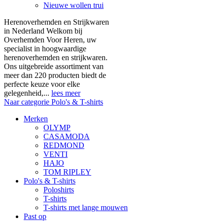
Nieuwe wollen trui
Herenoverhemden en Strijkwaren
in Nederland Welkom bij
Overhemden Voor Heren, uw
specialist in hoogwaardige
herenoverhemden en strijkwaren.
Ons uitgebreide assortiment van
meer dan 220 producten biedt de
perfecte keuze voor elke
gelegenheid,...
lees meer
Naar categorie Polo's & T-shirts
Merken
OLYMP
CASAMODA
REDMOND
VENTI
HAJO
TOM RIPLEY
Polo's & T-shirts
Poloshirts
T-shirts
T-shirts met lange mouwen
Past op