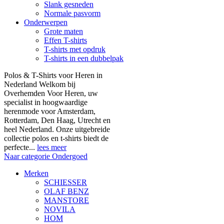
Slank gesneden
Normale pasvorm
Onderwerpen
Grote maten
Effen T-shirts
T-shirts met opdruk
T-shirts in een dubbelpak
Polos & T-Shirts voor Heren in
Nederland Welkom bij
Overhemden Voor Heren, uw
specialist in hoogwaardige
herenmode voor Amsterdam,
Rotterdam, Den Haag, Utrecht en
heel Nederland. Onze uitgebreide
collectie polos en t-shirts biedt de
perfecte...
lees meer
Naar categorie Ondergoed
Merken
SCHIESSER
OLAF BENZ
MANSTORE
NOVILA
HOM