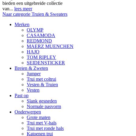
bieden een uitgebreide collectie
van...
lees meer
Naar categorie Truien & Sweaters
Merken
OLYMP
CASAMODA
REDMOND
MAERZ MUENCHEN
HAJO
TOM RIPLEY
SEIDENSTICKER
Breien & Zweten
Jumper
Trui met coltrui
Vesten & Truien
Vesten
Past op
Slank gesneden
Normale pasvorm
Onderwerpen
Grote maten
Trui met V-hals
Trui met ronde hals
Katoenen trui