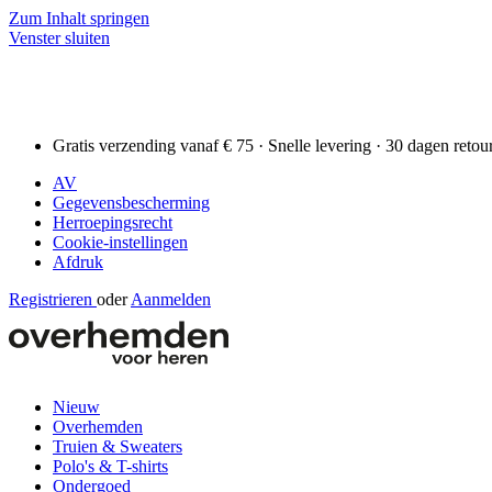
Zum Inhalt springen
Venster sluiten
Gratis verzending vanaf € 75 · Snelle levering · 30 dagen retou
AV
Gegevensbescherming
Herroepingsrecht
Cookie-instellingen
Afdruk
Registrieren
oder
Aanmelden
Nieuw
Overhemden
Truien & Sweaters
Polo's & T-shirts
Ondergoed