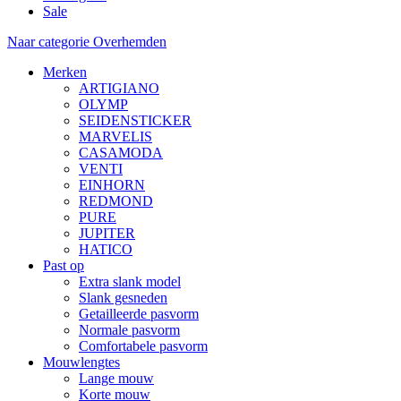
Sale
Naar categorie Overhemden
Merken
ARTIGIANO
OLYMP
SEIDENSTICKER
MARVELIS
CASAMODA
VENTI
EINHORN
REDMOND
PURE
JUPITER
HATICO
Past op
Extra slank model
Slank gesneden
Getailleerde pasvorm
Normale pasvorm
Comfortabele pasvorm
Mouwlengtes
Lange mouw
Korte mouw