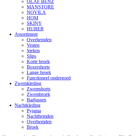
OLAF BENZ
MANSTORE
NOVILA
HOM
SKINY
HUBER
Assortiment
Overhemden
Vesten
Steken
Slips
Korte broek
Boxershorts
Lange broek
Functioneel ondergoed
Zwemkleding
Zwemshorts
Zwembroek
Badjassen
Nachtkleding
Pyjama
Nachthemden
Overhemden
Broek