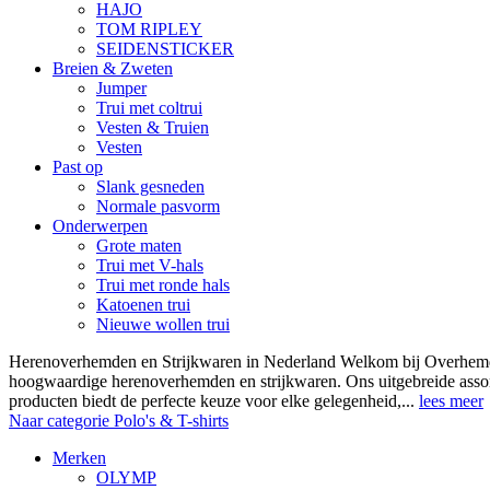
HAJO
TOM RIPLEY
SEIDENSTICKER
Breien & Zweten
Jumper
Trui met coltrui
Vesten & Truien
Vesten
Past op
Slank gesneden
Normale pasvorm
Onderwerpen
Grote maten
Trui met V-hals
Trui met ronde hals
Katoenen trui
Nieuwe wollen trui
Herenoverhemden en Strijkwaren in Nederland Welkom bij Overhemde
hoogwaardige herenoverhemden en strijkwaren. Ons uitgebreide asso
producten biedt de perfecte keuze voor elke gelegenheid,...
lees meer
Naar categorie Polo's & T-shirts
Merken
OLYMP