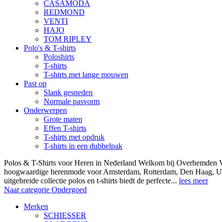
CASAMODA
REDMOND
VENTI
HAJO
TOM RIPLEY
Polo's & T-shirts
Poloshirts
T-shirts
T-shirts met lange mouwen
Past op
Slank gesneden
Normale pasvorm
Onderwerpen
Grote maten
Effen T-shirts
T-shirts met opdruk
T-shirts in een dubbelpak
Polos & T-Shirts voor Heren in Nederland Welkom bij Overhemden Vo
hoogwaardige herenmode voor Amsterdam, Rotterdam, Den Haag, Ut
uitgebreide collectie polos en t-shirts biedt de perfecte...
lees meer
Naar categorie Ondergoed
Merken
SCHIESSER