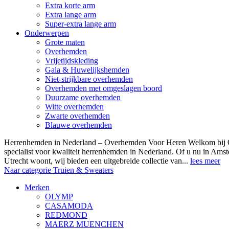
Extra korte arm
Extra lange arm
Super-extra lange arm
Onderwerpen
Grote maten
Overhemden
Vrijetijdskleding
Gala & Huwelijkshemden
Niet-strijkbare overhemden
Overhemden met omgeslagen boord
Duurzame overhemden
Witte overhemden
Zwarte overhemden
Blauwe overhemden
Herrenhemden in Nederland – Overhemden Voor Heren Welkom bij
specialist voor kwaliteit herrenhemden in Nederland. Of u nu in Am
Utrecht woont, wij bieden een uitgebreide collectie van...
lees meer
Naar categorie Truien & Sweaters
Merken
OLYMP
CASAMODA
REDMOND
MAERZ MUENCHEN