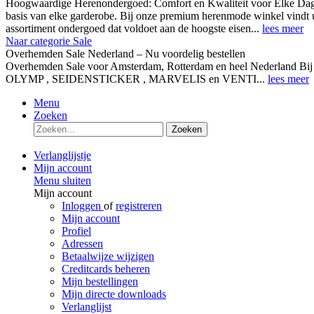
Hoogwaardige Herenondergoed: Comfort en Kwaliteit voor Elke Dag
basis van elke garderobe. Bij onze premium herenmode winkel vindt 
assortiment ondergoed dat voldoet aan de hoogste eisen...
lees meer
Naar categorie Sale
Overhemden Sale Nederland – Nu voordelig bestellen
Overhemden Sale voor Amsterdam, Rotterdam en heel Nederland Bij
OLYMP , SEIDENSTICKER , MARVELIS en VENTI...
lees meer
Menu
Zoeken
Zoeken
Verlanglijstje
Mijn account
Menu sluiten
Mijn account
Inloggen
of
registreren
Mijn account
Profiel
Adressen
Betaalwijze wijzigen
Creditcards beheren
Mijn bestellingen
Mijn directe downloads
Verlanglijst