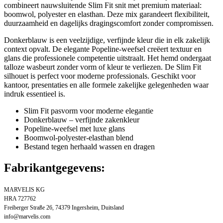
combineert nauwsluitende Slim Fit snit met premium materiaal:
boomwol, polyester en elasthan. Deze mix garandeert flexibiliteit,
duurzaamheid en dagelijks dragingscomfort zonder compromissen.
Donkerblauw is een veelzijdige, verfijnde kleur die in elk zakelijk
context opvalt. De elegante Popeline-weefsel creëert textuur en
glans die professionele competentie uitstraalt. Het hemd ondergaat
talloze wasbeurt zonder vorm of kleur te verliezen. De Slim Fit
silhouet is perfect voor moderne professionals. Geschikt voor
kantoor, presentaties en alle formele zakelijke gelegenheden waar
indruk essentieel is.
Slim Fit pasvorm voor moderne elegantie
Donkerblauw – verfijnde zakenkleur
Popeline-weefsel met luxe glans
Boomwol-polyester-elasthan blend
Bestand tegen herhaald wassen en dragen
Fabrikantgegevens:
MARVELIS KG
HRA 727762
Freiberger Straße 26, 74379 Ingersheim, Duitsland
info@marvelis.com