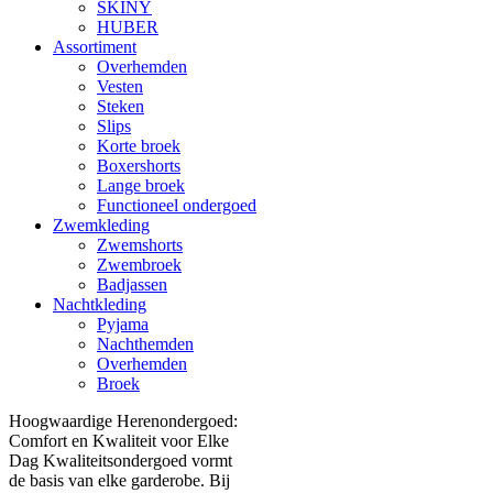
SKINY
HUBER
Assortiment
Overhemden
Vesten
Steken
Slips
Korte broek
Boxershorts
Lange broek
Functioneel ondergoed
Zwemkleding
Zwemshorts
Zwembroek
Badjassen
Nachtkleding
Pyjama
Nachthemden
Overhemden
Broek
Hoogwaardige Herenondergoed:
Comfort en Kwaliteit voor Elke
Dag Kwaliteitsondergoed vormt
de basis van elke garderobe. Bij