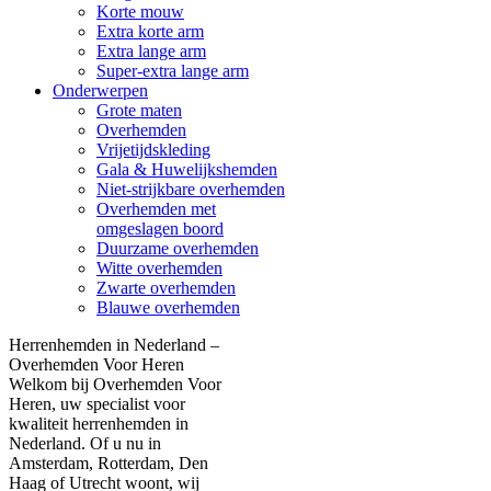
Korte mouw
Extra korte arm
Extra lange arm
Super-extra lange arm
Onderwerpen
Grote maten
Overhemden
Vrijetijdskleding
Gala & Huwelijkshemden
Niet-strijkbare overhemden
Overhemden met
omgeslagen boord
Duurzame overhemden
Witte overhemden
Zwarte overhemden
Blauwe overhemden
Herrenhemden in Nederland –
Overhemden Voor Heren
Welkom bij Overhemden Voor
Heren, uw specialist voor
kwaliteit herrenhemden in
Nederland. Of u nu in
Amsterdam, Rotterdam, Den
Haag of Utrecht woont, wij