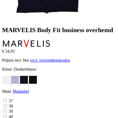
MARVELIS Body Fit business overhemd
€ 54,95
Prijzen incl. btw
excl. verzendingskosten
Kleur:
Donkerblauw
Maat:
Maattabel
37
38
39
40