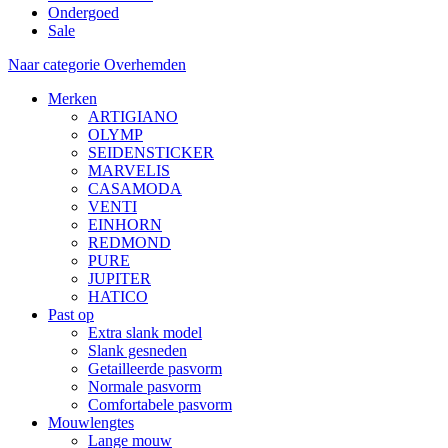
Ondergoed
Sale
Naar categorie Overhemden
Merken
ARTIGIANO
OLYMP
SEIDENSTICKER
MARVELIS
CASAMODA
VENTI
EINHORN
REDMOND
PURE
JUPITER
HATICO
Past op
Extra slank model
Slank gesneden
Getailleerde pasvorm
Normale pasvorm
Comfortabele pasvorm
Mouwlengtes
Lange mouw