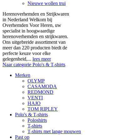
Nieuwe wollen trui
Herenoverhemden en Strijkwaren
in Nederland Welkom bij
Overhemden Voor Heren, uw
specialist in hoogwaardige
herenoverhemden en strijkwaren.
Ons uitgebreide assortiment van
meer dan 220 producten biedt de
perfecte keuze voor elke
gelegenheid,...
lees meer
Naar categorie Polo's & T-shirts
Merken
OLYMP
CASAMODA
REDMOND
VENTI
HAJO
TOM RIPLEY
Polo's & T-shirts
Poloshirts
T-shirts
T-shirts met lange mouwen
Past op