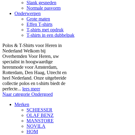
Slank gesneden
Normale pasvorm
Onderwerpen
Grote maten
Effen T-shirts
T-shirts met opdruk
T-shirts in een dubbelpak
Polos & T-Shirts voor Heren in
Nederland Welkom bij
Overhemden Voor Heren, uw
specialist in hoogwaardige
herenmode voor Amsterdam,
Rotterdam, Den Haag, Utrecht en
heel Nederland. Onze uitgebreide
collectie polos en t-shirts biedt de
perfecte...
lees meer
Naar categorie Ondergoed
Merken
SCHIESSER
OLAF BENZ
MANSTORE
NOVILA
HOM