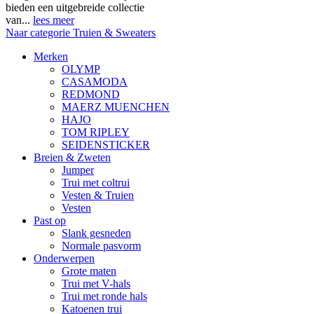
bieden een uitgebreide collectie
van...
lees meer
Naar categorie Truien & Sweaters
Merken
OLYMP
CASAMODA
REDMOND
MAERZ MUENCHEN
HAJO
TOM RIPLEY
SEIDENSTICKER
Breien & Zweten
Jumper
Trui met coltrui
Vesten & Truien
Vesten
Past op
Slank gesneden
Normale pasvorm
Onderwerpen
Grote maten
Trui met V-hals
Trui met ronde hals
Katoenen trui