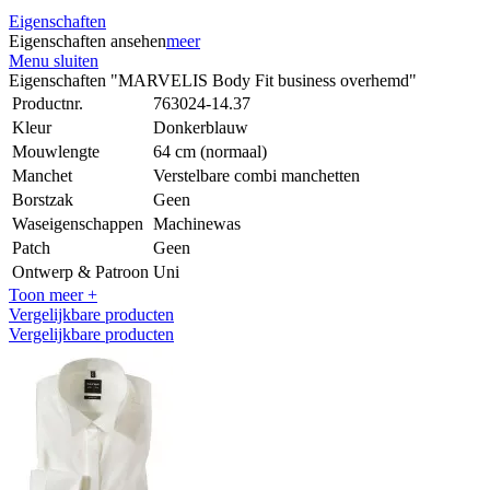
Eigenschaften
Eigenschaften ansehen
meer
Menu sluiten
Eigenschaften "MARVELIS Body Fit business overhemd"
Productnr.
763024-14.37
Kleur
Donkerblauw
Mouwlengte
64 cm (normaal)
Manchet
Verstelbare combi manchetten
Borstzak
Geen
Waseigenschappen
Machinewas
Patch
Geen
Ontwerp & Patroon
Uni
Toon meer +
Vergelijkbare producten
Vergelijkbare producten