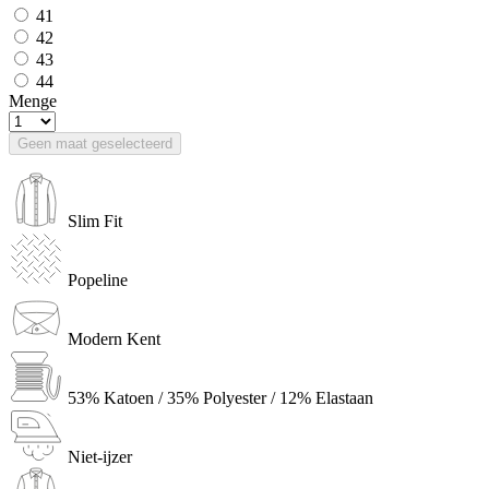
41
42
43
44
Menge
Geen maat geselecteerd
Slim Fit
Popeline
Modern Kent
53% Katoen / 35% Polyester / 12% Elastaan
Niet-ijzer