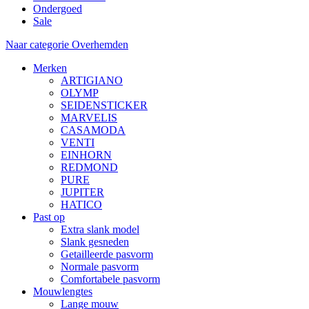
Ondergoed
Sale
Naar categorie Overhemden
Merken
ARTIGIANO
OLYMP
SEIDENSTICKER
MARVELIS
CASAMODA
VENTI
EINHORN
REDMOND
PURE
JUPITER
HATICO
Past op
Extra slank model
Slank gesneden
Getailleerde pasvorm
Normale pasvorm
Comfortabele pasvorm
Mouwlengtes
Lange mouw