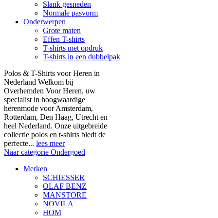
Slank gesneden
Normale pasvorm
Onderwerpen
Grote maten
Effen T-shirts
T-shirts met opdruk
T-shirts in een dubbelpak
Polos & T-Shirts voor Heren in
Nederland Welkom bij
Overhemden Voor Heren, uw
specialist in hoogwaardige
herenmode voor Amsterdam,
Rotterdam, Den Haag, Utrecht en
heel Nederland. Onze uitgebreide
collectie polos en t-shirts biedt de
perfecte...
lees meer
Naar categorie Ondergoed
Merken
SCHIESSER
OLAF BENZ
MANSTORE
NOVILA
HOM