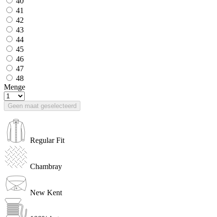
40
41
42
43
44
45
46
47
48
Menge
Geen maat geselecteerd
Regular Fit
Chambray
New Kent