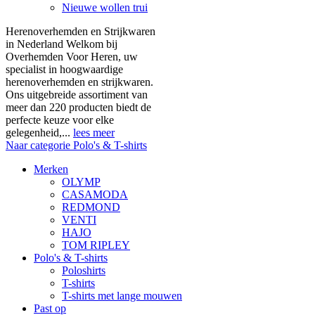
Nieuwe wollen trui
Herenoverhemden en Strijkwaren
in Nederland Welkom bij
Overhemden Voor Heren, uw
specialist in hoogwaardige
herenoverhemden en strijkwaren.
Ons uitgebreide assortiment van
meer dan 220 producten biedt de
perfecte keuze voor elke
gelegenheid,...
lees meer
Naar categorie Polo's & T-shirts
Merken
OLYMP
CASAMODA
REDMOND
VENTI
HAJO
TOM RIPLEY
Polo's & T-shirts
Poloshirts
T-shirts
T-shirts met lange mouwen
Past op