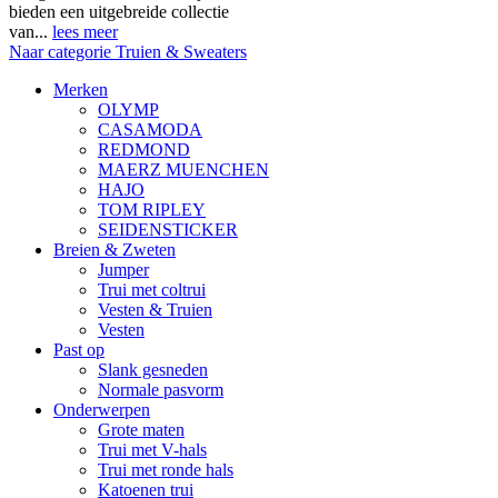
bieden een uitgebreide collectie
van...
lees meer
Naar categorie Truien & Sweaters
Merken
OLYMP
CASAMODA
REDMOND
MAERZ MUENCHEN
HAJO
TOM RIPLEY
SEIDENSTICKER
Breien & Zweten
Jumper
Trui met coltrui
Vesten & Truien
Vesten
Past op
Slank gesneden
Normale pasvorm
Onderwerpen
Grote maten
Trui met V-hals
Trui met ronde hals
Katoenen trui