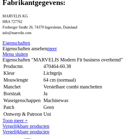
Fabrikantgegevens:
MARVELIS KG
HRA 727762
Freiberger Straße 26, 74379 Ingersheim, Duitsland
info@marvelis.com
Eigenschaften
Eigenschaften ansehen
meer
Menu sluiten
Eigenschaften "MARVELIS Modern Fit business overhemd"
Productnr.
470464-60.38
Kleur
Lichtgrijs
Mouwlengte
64 cm (normaal)
Manchet
Verstelbare combi manchetten
Borstzak
Ja
Waseigenschappen
Machinewas
Patch
Geen
Ontwerp & Patroon
Uni
Toon meer +
Vergelijkbare producten
Vergelijkbare producten