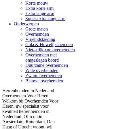
Korte mouw
Extra korte arm
Extra lange arm
Super-extra lange arm
Onderwerpen
Grote maten
Overhemden
Vrijetijdskleding
Gala & Huwelijkshemden
Niet-strijkbare overhemden
Overhemden met
omgeslagen boord
Duurzame overhemden
Witte overhemden
Zwarte overhemden
Blauwe overhemden
Herrenhemden in Nederland –
Overhemden Voor Heren
Welkom bij Overhemden Voor
Heren, uw specialist voor
kwaliteit herrenhemden in
Nederland. Of u nu in
Amsterdam, Rotterdam, Den
Haag of Utrecht woont, wij