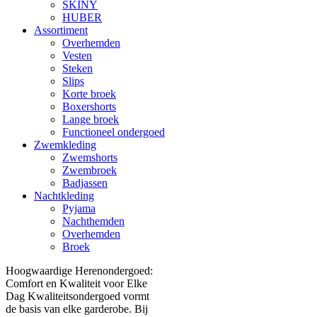
SKINY
HUBER
Assortiment
Overhemden
Vesten
Steken
Slips
Korte broek
Boxershorts
Lange broek
Functioneel ondergoed
Zwemkleding
Zwemshorts
Zwembroek
Badjassen
Nachtkleding
Pyjama
Nachthemden
Overhemden
Broek
Hoogwaardige Herenondergoed:
Comfort en Kwaliteit voor Elke
Dag Kwaliteitsondergoed vormt
de basis van elke garderobe. Bij