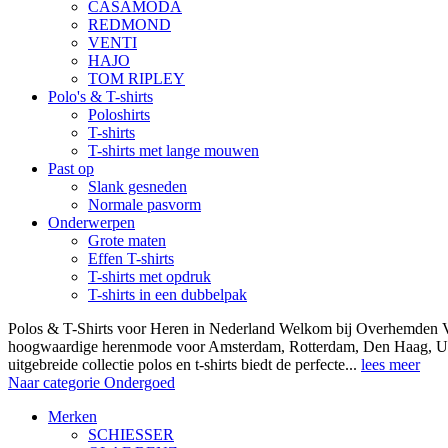
CASAMODA
REDMOND
VENTI
HAJO
TOM RIPLEY
Polo's & T-shirts
Poloshirts
T-shirts
T-shirts met lange mouwen
Past op
Slank gesneden
Normale pasvorm
Onderwerpen
Grote maten
Effen T-shirts
T-shirts met opdruk
T-shirts in een dubbelpak
Polos & T-Shirts voor Heren in Nederland Welkom bij Overhemden Vo
hoogwaardige herenmode voor Amsterdam, Rotterdam, Den Haag, Ut
uitgebreide collectie polos en t-shirts biedt de perfecte...
lees meer
Naar categorie Ondergoed
Merken
SCHIESSER