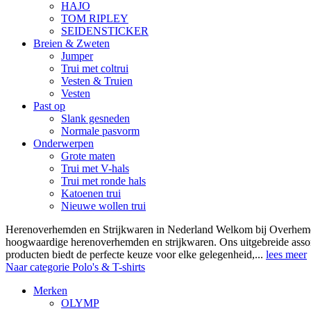
HAJO
TOM RIPLEY
SEIDENSTICKER
Breien & Zweten
Jumper
Trui met coltrui
Vesten & Truien
Vesten
Past op
Slank gesneden
Normale pasvorm
Onderwerpen
Grote maten
Trui met V-hals
Trui met ronde hals
Katoenen trui
Nieuwe wollen trui
Herenoverhemden en Strijkwaren in Nederland Welkom bij Overhemde
hoogwaardige herenoverhemden en strijkwaren. Ons uitgebreide asso
producten biedt de perfecte keuze voor elke gelegenheid,...
lees meer
Naar categorie Polo's & T-shirts
Merken
OLYMP