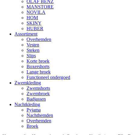
OLAF BENZ
MANSTORE
NOVILA
HOM
SKINY
HUBER
Assortiment
Overhemden
Vesten
Steken
Slips
Korte broek
Boxershorts
Lange broek
Functioneel ondergoed
Zwemkleding
Zwemshorts
Zwembroek
Badjassen
Nachtkleding
Pyjama
Nachthemden
Overhemden
Broek