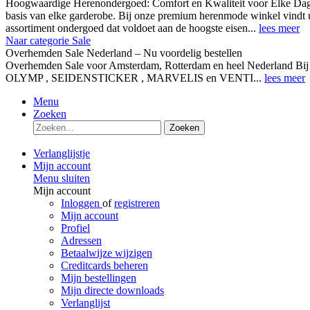
Hoogwaardige Herenondergoed: Comfort en Kwaliteit voor Elke Dag
basis van elke garderobe. Bij onze premium herenmode winkel vindt 
assortiment ondergoed dat voldoet aan de hoogste eisen...
lees meer
Naar categorie Sale
Overhemden Sale Nederland – Nu voordelig bestellen
Overhemden Sale voor Amsterdam, Rotterdam en heel Nederland Bij
OLYMP , SEIDENSTICKER , MARVELIS en VENTI...
lees meer
Menu
Zoeken
Zoeken
Verlanglijstje
Mijn account
Menu sluiten
Mijn account
Inloggen
of
registreren
Mijn account
Profiel
Adressen
Betaalwijze wijzigen
Creditcards beheren
Mijn bestellingen
Mijn directe downloads
Verlanglijst