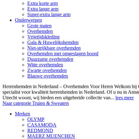
Extra korte arm
Extra lange arm
Super-extra lange arm
Onderwerpen
Grote maten
Overhemden
Vrijetijdskleding
Gala & Huwelijkshemden
Niet-strijkbare overhemden
Overhemden met omgeslagen boord
Duurzame overhemden
Witte overhemden
Zwarte overhemden
Blauwe overhemden
Herrenhemden in Nederland – Overhemden Voor Heren Welkom bij
specialist voor kwaliteit herrenhemden in Nederland. Of u nu in Am
Utrecht woont, wij bieden een uitgebreide collectie van...
lees meer
Naar categorie Truien & Sweaters
Merken
OLYMP
CASAMODA
REDMOND
MAERZ MUENCHEN