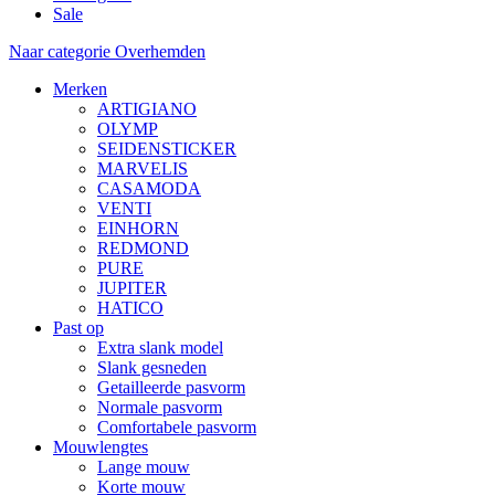
Sale
Naar categorie Overhemden
Merken
ARTIGIANO
OLYMP
SEIDENSTICKER
MARVELIS
CASAMODA
VENTI
EINHORN
REDMOND
PURE
JUPITER
HATICO
Past op
Extra slank model
Slank gesneden
Getailleerde pasvorm
Normale pasvorm
Comfortabele pasvorm
Mouwlengtes
Lange mouw
Korte mouw