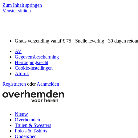
Zum Inhalt springen
Venster sluiten
Gratis verzending vanaf € 75 · Snelle levering · 30 dagen retou
AV
Gegevensbescherming
Herroepingsrecht
Cookie-instellingen
Afdruk
Registrieren
oder
Aanmelden
Nieuw
Overhemden
Truien & Sweaters
Polo's & T-shirts
Ondergoed