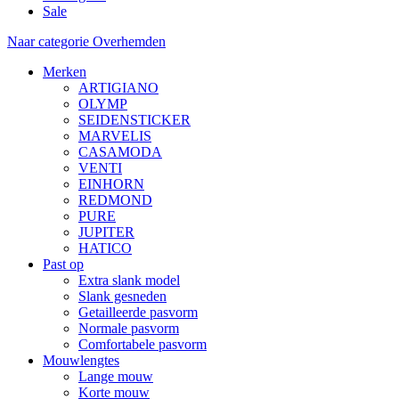
Sale
Naar categorie Overhemden
Merken
ARTIGIANO
OLYMP
SEIDENSTICKER
MARVELIS
CASAMODA
VENTI
EINHORN
REDMOND
PURE
JUPITER
HATICO
Past op
Extra slank model
Slank gesneden
Getailleerde pasvorm
Normale pasvorm
Comfortabele pasvorm
Mouwlengtes
Lange mouw
Korte mouw