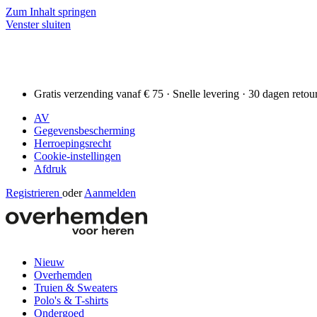
Zum Inhalt springen
Venster sluiten
Gratis verzending vanaf € 75 · Snelle levering · 30 dagen retou
AV
Gegevensbescherming
Herroepingsrecht
Cookie-instellingen
Afdruk
Registrieren
oder
Aanmelden
Nieuw
Overhemden
Truien & Sweaters
Polo's & T-shirts
Ondergoed