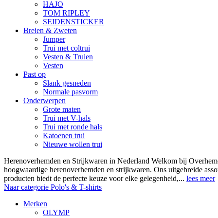
HAJO
TOM RIPLEY
SEIDENSTICKER
Breien & Zweten
Jumper
Trui met coltrui
Vesten & Truien
Vesten
Past op
Slank gesneden
Normale pasvorm
Onderwerpen
Grote maten
Trui met V-hals
Trui met ronde hals
Katoenen trui
Nieuwe wollen trui
Herenoverhemden en Strijkwaren in Nederland Welkom bij Overhemde
hoogwaardige herenoverhemden en strijkwaren. Ons uitgebreide asso
producten biedt de perfecte keuze voor elke gelegenheid,...
lees meer
Naar categorie Polo's & T-shirts
Merken
OLYMP