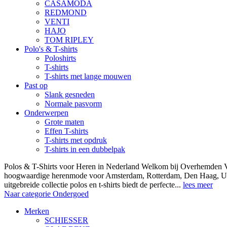
CASAMODA
REDMOND
VENTI
HAJO
TOM RIPLEY
Polo's & T-shirts
Poloshirts
T-shirts
T-shirts met lange mouwen
Past op
Slank gesneden
Normale pasvorm
Onderwerpen
Grote maten
Effen T-shirts
T-shirts met opdruk
T-shirts in een dubbelpak
Polos & T-Shirts voor Heren in Nederland Welkom bij Overhemden Vo
hoogwaardige herenmode voor Amsterdam, Rotterdam, Den Haag, Ut
uitgebreide collectie polos en t-shirts biedt de perfecte...
lees meer
Naar categorie Ondergoed
Merken
SCHIESSER