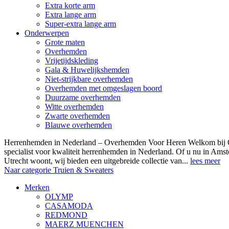
Extra korte arm
Extra lange arm
Super-extra lange arm
Onderwerpen
Grote maten
Overhemden
Vrijetijdskleding
Gala & Huwelijkshemden
Niet-strijkbare overhemden
Overhemden met omgeslagen boord
Duurzame overhemden
Witte overhemden
Zwarte overhemden
Blauwe overhemden
Herrenhemden in Nederland – Overhemden Voor Heren Welkom bij
specialist voor kwaliteit herrenhemden in Nederland. Of u nu in Am
Utrecht woont, wij bieden een uitgebreide collectie van...
lees meer
Naar categorie Truien & Sweaters
Merken
OLYMP
CASAMODA
REDMOND
MAERZ MUENCHEN