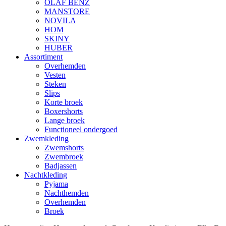
OLAF BENZ
MANSTORE
NOVILA
HOM
SKINY
HUBER
Assortiment
Overhemden
Vesten
Steken
Slips
Korte broek
Boxershorts
Lange broek
Functioneel ondergoed
Zwemkleding
Zwemshorts
Zwembroek
Badjassen
Nachtkleding
Pyjama
Nachthemden
Overhemden
Broek