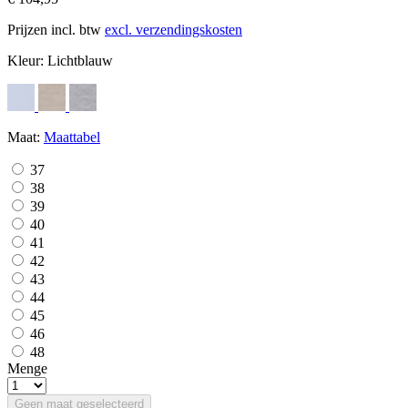
Prijzen incl. btw
excl. verzendingskosten
Kleur:
Lichtblauw
Maat:
Maattabel
37
38
39
40
41
42
43
44
45
46
48
Menge
Geen maat geselecteerd