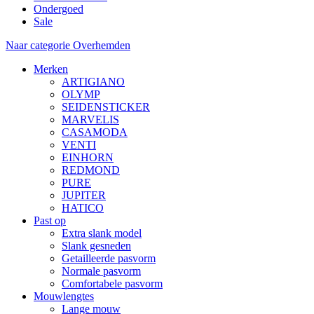
Ondergoed
Sale
Naar categorie Overhemden
Merken
ARTIGIANO
OLYMP
SEIDENSTICKER
MARVELIS
CASAMODA
VENTI
EINHORN
REDMOND
PURE
JUPITER
HATICO
Past op
Extra slank model
Slank gesneden
Getailleerde pasvorm
Normale pasvorm
Comfortabele pasvorm
Mouwlengtes
Lange mouw