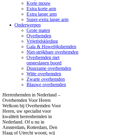
Korte mouw
Extra korte arm
Extra lange arm
Super-extra lange arm
Onderwerpen
Grote maten
Overhemden
Vrijetijdskleding
Gala & Huwelijkshemden
Niet-strijkbare overhemden
Overhemden met
omgeslagen boord
Duurzame overhemden
Witte overhemden
Zwarte overhemden
Blauwe overhemden
Herrenhemden in Nederland –
Overhemden Voor Heren
Welkom bij Overhemden Voor
Heren, uw specialist voor
kwaliteit herrenhemden in
Nederland. Of u nu in
Amsterdam, Rotterdam, Den
Haag of Utrecht woont, wij