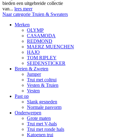
bieden een uitgebreide collectie
van...
lees meer
Naar categorie Truien & Sweaters
Merken
OLYMP
CASAMODA
REDMOND
MAERZ MUENCHEN
HAJO
TOM RIPLEY
SEIDENSTICKER
Breien & Zweten
Jumper
Trui met coltrui
Vesten & Truien
Vesten
Past op
Slank gesneden
Normale pasvorm
Onderwerpen
Grote maten
Trui met V-hals
Trui met ronde hals
Katoenen trui