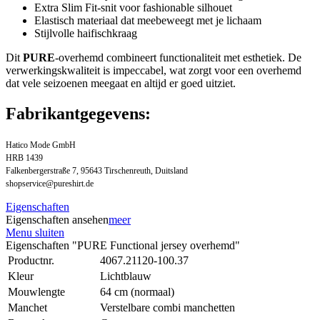
Extra Slim Fit-snit voor fashionable silhouet
Elastisch materiaal dat meebeweegt met je lichaam
Stijlvolle haifischkraag
Dit
PURE
-overhemd combineert functionaliteit met esthetiek. De
verwerkingskwaliteit is impeccabel, wat zorgt voor een overhemd
dat vele seizoenen meegaat en altijd er goed uitziet.
Fabrikantgegevens:
Hatico Mode GmbH
HRB 1439
Falkenbergerstraße 7, 95643 Tirschenreuth, Duitsland
shopservice@pureshirt.de
Eigenschaften
Eigenschaften ansehen
meer
Menu sluiten
Eigenschaften "PURE Functional jersey overhemd"
Productnr.
4067.21120-100.37
Kleur
Lichtblauw
Mouwlengte
64 cm (normaal)
Manchet
Verstelbare combi manchetten