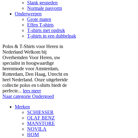
Slank gesneden
Normale pasvorm
Onderwerpen
Grote maten
Effen T-shirts
T-shirts met opdruk
T-shirts in een dubbelpak
Polos & T-Shirts voor Heren in
Nederland Welkom bij
Overhemden Voor Heren, uw
specialist in hoogwaardige
herenmode voor Amsterdam,
Rotterdam, Den Haag, Utrecht en
heel Nederland. Onze uitgebreide
collectie polos en t-shirts biedt de
perfecte...
lees meer
Naar categorie Ondergoed
Merken
SCHIESSER
OLAF BENZ
MANSTORE
NOVILA
HOM