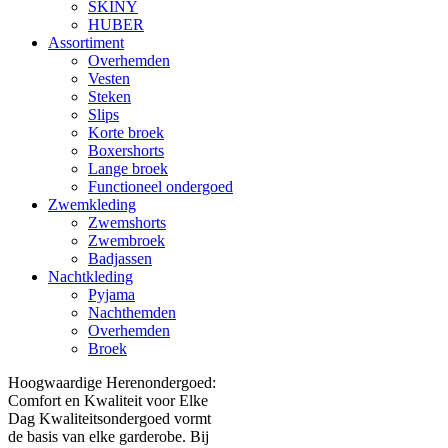
SKINY
HUBER
Assortiment
Overhemden
Vesten
Steken
Slips
Korte broek
Boxershorts
Lange broek
Functioneel ondergoed
Zwemkleding
Zwemshorts
Zwembroek
Badjassen
Nachtkleding
Pyjama
Nachthemden
Overhemden
Broek
Hoogwaardige Herenondergoed:
Comfort en Kwaliteit voor Elke
Dag Kwaliteitsondergoed vormt
de basis van elke garderobe. Bij