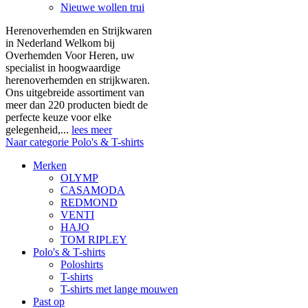
Nieuwe wollen trui
Herenoverhemden en Strijkwaren
in Nederland Welkom bij
Overhemden Voor Heren, uw
specialist in hoogwaardige
herenoverhemden en strijkwaren.
Ons uitgebreide assortiment van
meer dan 220 producten biedt de
perfecte keuze voor elke
gelegenheid,...
lees meer
Naar categorie Polo's & T-shirts
Merken
OLYMP
CASAMODA
REDMOND
VENTI
HAJO
TOM RIPLEY
Polo's & T-shirts
Poloshirts
T-shirts
T-shirts met lange mouwen
Past op