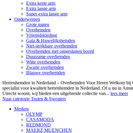
Extra korte arm
Extra lange arm
Super-extra lange arm
Onderwerpen
Grote maten
Overhemden
Vrijetijdskleding
Gala & Huwelijkshemden
Niet-strijkbare overhemden
Overhemden met omgeslagen boord
Duurzame overhemden
Witte overhemden
Zwarte overhemden
Blauwe overhemden
Herrenhemden in Nederland – Overhemden Voor Heren Welkom bij
specialist voor kwaliteit herrenhemden in Nederland. Of u nu in Am
Utrecht woont, wij bieden een uitgebreide collectie van...
lees meer
Naar categorie Truien & Sweaters
Merken
OLYMP
CASAMODA
REDMOND
MAERZ MUENCHEN