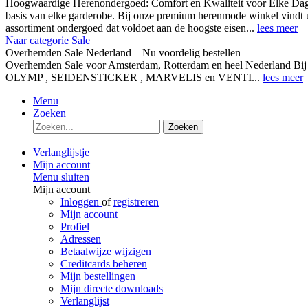
Hoogwaardige Herenondergoed: Comfort en Kwaliteit voor Elke Dag
basis van elke garderobe. Bij onze premium herenmode winkel vindt 
assortiment ondergoed dat voldoet aan de hoogste eisen...
lees meer
Naar categorie Sale
Overhemden Sale Nederland – Nu voordelig bestellen
Overhemden Sale voor Amsterdam, Rotterdam en heel Nederland Bij
OLYMP , SEIDENSTICKER , MARVELIS en VENTI...
lees meer
Menu
Zoeken
Zoeken
Verlanglijstje
Mijn account
Menu sluiten
Mijn account
Inloggen
of
registreren
Mijn account
Profiel
Adressen
Betaalwijze wijzigen
Creditcards beheren
Mijn bestellingen
Mijn directe downloads
Verlanglijst