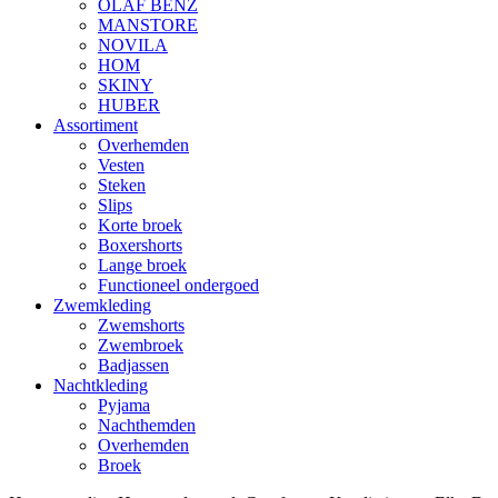
OLAF BENZ
MANSTORE
NOVILA
HOM
SKINY
HUBER
Assortiment
Overhemden
Vesten
Steken
Slips
Korte broek
Boxershorts
Lange broek
Functioneel ondergoed
Zwemkleding
Zwemshorts
Zwembroek
Badjassen
Nachtkleding
Pyjama
Nachthemden
Overhemden
Broek