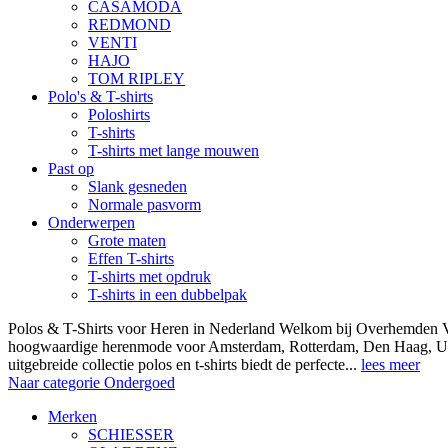
CASAMODA
REDMOND
VENTI
HAJO
TOM RIPLEY
Polo's & T-shirts
Poloshirts
T-shirts
T-shirts met lange mouwen
Past op
Slank gesneden
Normale pasvorm
Onderwerpen
Grote maten
Effen T-shirts
T-shirts met opdruk
T-shirts in een dubbelpak
Polos & T-Shirts voor Heren in Nederland Welkom bij Overhemden Vo
hoogwaardige herenmode voor Amsterdam, Rotterdam, Den Haag, Ut
uitgebreide collectie polos en t-shirts biedt de perfecte...
lees meer
Naar categorie Ondergoed
Merken
SCHIESSER