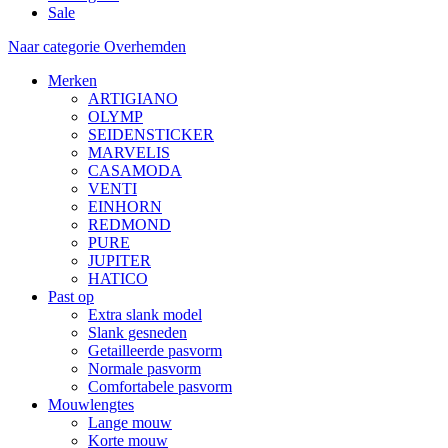
Sale
Naar categorie Overhemden
Merken
ARTIGIANO
OLYMP
SEIDENSTICKER
MARVELIS
CASAMODA
VENTI
EINHORN
REDMOND
PURE
JUPITER
HATICO
Past op
Extra slank model
Slank gesneden
Getailleerde pasvorm
Normale pasvorm
Comfortabele pasvorm
Mouwlengtes
Lange mouw
Korte mouw