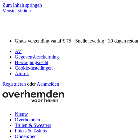
Zum Inhalt springen
Venster sluiten
Gratis verzending vanaf € 75 · Snelle levering · 30 dagen retou
AV
Gegevensbescherming
Herroepingsrecht
Cookie-instellingen
Afdruk
Registrieren
oder
Aanmelden
Nieuw
Overhemden
Truien & Sweaters
Polo's & T-shirts
Ondergoed