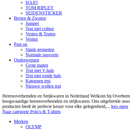
HAJO
TOM RIPLEY
SEIDENSTICKER
Breien & Zweten
Jumper
Trui met coltrui
Vesten & Truien
Vesten
Past op
Slank gesneden
Normale pasvorm
Onderwerpen
Grote maten
Trui met V-hals
Trui met ronde hals
Katoenen trui
Nieuwe wollen trui
Herenoverhemden en Strijkwaren in Nederland Welkom bij Overhemde
hoogwaardige herenoverhemden en strijkwaren. Ons uitgebreide asso
producten biedt de perfecte keuze voor elke gelegenheid,...
lees meer
Naar categorie Polo's & T-shirts
Merken
OLYMP