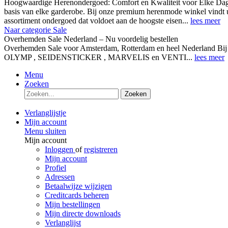
Hoogwaardige Herenondergoed: Comfort en Kwaliteit voor Elke Dag
basis van elke garderobe. Bij onze premium herenmode winkel vindt 
assortiment ondergoed dat voldoet aan de hoogste eisen...
lees meer
Naar categorie Sale
Overhemden Sale Nederland – Nu voordelig bestellen
Overhemden Sale voor Amsterdam, Rotterdam en heel Nederland Bij
OLYMP , SEIDENSTICKER , MARVELIS en VENTI...
lees meer
Menu
Zoeken
Zoeken
Verlanglijstje
Mijn account
Menu sluiten
Mijn account
Inloggen
of
registreren
Mijn account
Profiel
Adressen
Betaalwijze wijzigen
Creditcards beheren
Mijn bestellingen
Mijn directe downloads
Verlanglijst