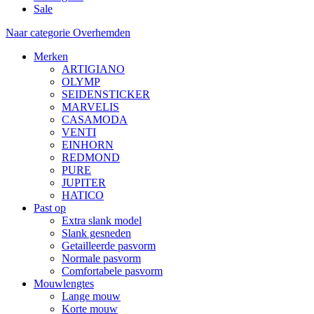
Sale
Naar categorie Overhemden
Merken
ARTIGIANO
OLYMP
SEIDENSTICKER
MARVELIS
CASAMODA
VENTI
EINHORN
REDMOND
PURE
JUPITER
HATICO
Past op
Extra slank model
Slank gesneden
Getailleerde pasvorm
Normale pasvorm
Comfortabele pasvorm
Mouwlengtes
Lange mouw
Korte mouw