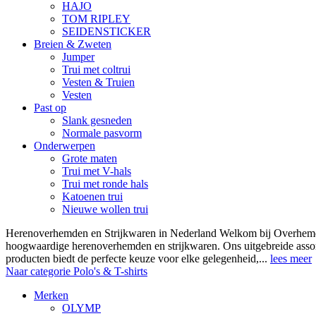
HAJO
TOM RIPLEY
SEIDENSTICKER
Breien & Zweten
Jumper
Trui met coltrui
Vesten & Truien
Vesten
Past op
Slank gesneden
Normale pasvorm
Onderwerpen
Grote maten
Trui met V-hals
Trui met ronde hals
Katoenen trui
Nieuwe wollen trui
Herenoverhemden en Strijkwaren in Nederland Welkom bij Overhemde
hoogwaardige herenoverhemden en strijkwaren. Ons uitgebreide asso
producten biedt de perfecte keuze voor elke gelegenheid,...
lees meer
Naar categorie Polo's & T-shirts
Merken
OLYMP