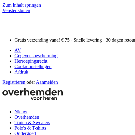
Zum Inhalt springen
Venster sluiten
Gratis verzending vanaf € 75 · Snelle levering · 30 dagen retou
AV
Gegevensbescherming
Herroepingsrecht
Cookie-instellingen
Afdruk
Registrieren
oder
Aanmelden
Nieuw
Overhemden
Truien & Sweaters
Polo's & T-shirts
Ondergoed