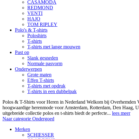
CASAMODA
REDMOND
VENTI
HAJO
TOM RIPLEY
Polo's & T-shirts
Poloshirts
T-shirts
T-shirts met lange mouwen
Past op
Slank gesneden
Normale pasvorm
Onderwerpen
Grote maten
Effen T-shirts
T-shirts met opdruk
T-shirts in een dubbelpak
Polos & T-Shirts voor Heren in Nederland Welkom bij Overhemden Vo
hoogwaardige herenmode voor Amsterdam, Rotterdam, Den Haag, Ut
uitgebreide collectie polos en t-shirts biedt de perfecte...
lees meer
Naar categorie Ondergoed
Merken
SCHIESSER