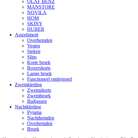
OLAF BENZ
MANSTORE
NOVILA
HOM
SKINY
HUBER
Assortiment
Overhemden
Vesten
Steken
Slips
Korte broek
Boxershorts
Lange broek
Functioneel ondergoed
Zwemkleding
Zwemshorts
Zwembroek
Badjassen
Nachtkleding
Pyjama
Nachthemden
Overhemden
Broek