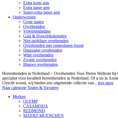
Extra korte arm
Extra lange arm
Super-extra lange arm
Onderwerpen
Grote maten
Overhemden
Vrijetijdskleding
Gala & Huwelijkshemden
Niet-strijkbare overhemden
Overhemden met omgeslagen boord
Duurzame overhemden
Witte overhemden
Zwarte overhemden
Blauwe overhemden
Herrenhemden in Nederland – Overhemden Voor Heren Welkom bij
specialist voor kwaliteit herrenhemden in Nederland. Of u nu in Am
Utrecht woont, wij bieden een uitgebreide collectie van...
lees meer
Naar categorie Truien & Sweaters
Merken
OLYMP
CASAMODA
REDMOND
MAERZ MUENCHEN