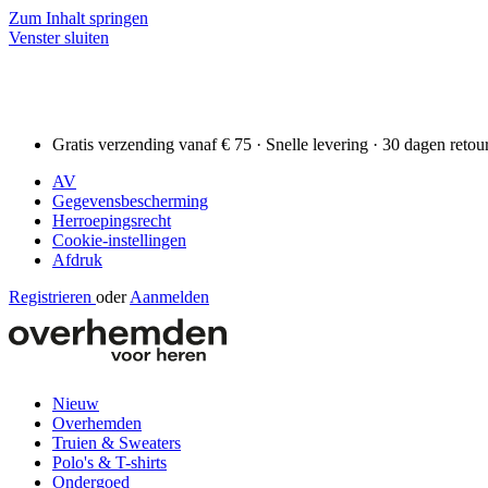
Zum Inhalt springen
Venster sluiten
Gratis verzending vanaf € 75 · Snelle levering · 30 dagen retou
AV
Gegevensbescherming
Herroepingsrecht
Cookie-instellingen
Afdruk
Registrieren
oder
Aanmelden
Nieuw
Overhemden
Truien & Sweaters
Polo's & T-shirts
Ondergoed