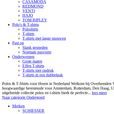
CASAMODA
REDMOND
VENTI
HAJO
TOM RIPLEY
Polo's & T-shirts
Poloshirts
T-shirts
T-shirts met lange mouwen
Past op
Slank gesneden
Normale pasvorm
Onderwerpen
Grote maten
Effen T-shirts
T-shirts met opdruk
T-shirts in een dubbelpak
Polos & T-Shirts voor Heren in Nederland Welkom bij Overhemden Vo
hoogwaardige herenmode voor Amsterdam, Rotterdam, Den Haag, Ut
uitgebreide collectie polos en t-shirts biedt de perfecte...
lees meer
Naar categorie Ondergoed
Merken
SCHIESSER