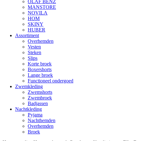
OLAF BENZ
MANSTORE
NOVILA
HOM
SKINY
HUBER
Assortiment
Overhemden
Vesten
Steken
Slips
Korte broek
Boxershorts
Lange broek
Functioneel ondergoed
Zwemkleding
Zwemshorts
Zwembroek
Badjassen
Nachtkleding
Pyjama
Nachthemden
Overhemden
Broek