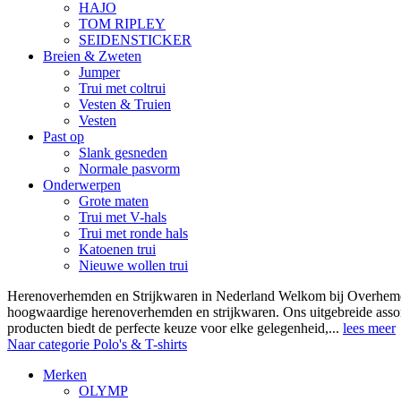
HAJO
TOM RIPLEY
SEIDENSTICKER
Breien & Zweten
Jumper
Trui met coltrui
Vesten & Truien
Vesten
Past op
Slank gesneden
Normale pasvorm
Onderwerpen
Grote maten
Trui met V-hals
Trui met ronde hals
Katoenen trui
Nieuwe wollen trui
Herenoverhemden en Strijkwaren in Nederland Welkom bij Overhemde
hoogwaardige herenoverhemden en strijkwaren. Ons uitgebreide asso
producten biedt de perfecte keuze voor elke gelegenheid,...
lees meer
Naar categorie Polo's & T-shirts
Merken
OLYMP