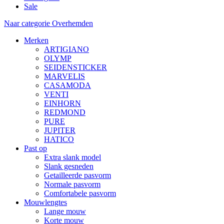
Sale
Naar categorie Overhemden
Merken
ARTIGIANO
OLYMP
SEIDENSTICKER
MARVELIS
CASAMODA
VENTI
EINHORN
REDMOND
PURE
JUPITER
HATICO
Past op
Extra slank model
Slank gesneden
Getailleerde pasvorm
Normale pasvorm
Comfortabele pasvorm
Mouwlengtes
Lange mouw
Korte mouw