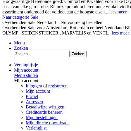
Hoogwaardige Herenondergoed: Comfort en Kwaliteit voor Elke Dag
basis van elke garderobe. Bij onze premium herenmode winkel vindt 
assortiment ondergoed dat voldoet aan de hoogste eisen...
lees meer
Naar categorie Sale
Overhemden Sale Nederland – Nu voordelig bestellen
Overhemden Sale voor Amsterdam, Rotterdam en heel Nederland Bij
OLYMP , SEIDENSTICKER , MARVELIS en VENTI...
lees meer
Menu
Zoeken
Zoeken
Verlanglijstje
Mijn account
Menu sluiten
Mijn account
Inloggen
of
registreren
Mijn account
Profiel
Adressen
Betaalwijze wijzigen
Creditcards beheren
Mijn bestellingen
Mijn directe downloads
Verlanglijst