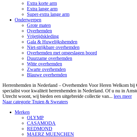
Extra korte arm
Extra lange arm
Super-extra lange arm
Onderwerpen
Grote maten
Overhemden
Vrijetijdskleding
Gala & Huwelijkshemden
Niet-strijkbare overhemden
Overhemden met omgeslagen boord
Duurzame overhemden
Witte overhemden
Zwarte overhemden
Blauwe overhemden
Herrenhemden in Nederland – Overhemden Voor Heren Welkom bij
specialist voor kwaliteit herrenhemden in Nederland. Of u nu in Am
Utrecht woont, wij bieden een uitgebreide collectie van...
lees meer
Naar categorie Truien & Sweaters
Merken
OLYMP
CASAMODA
REDMOND
MAERZ MUENCHEN