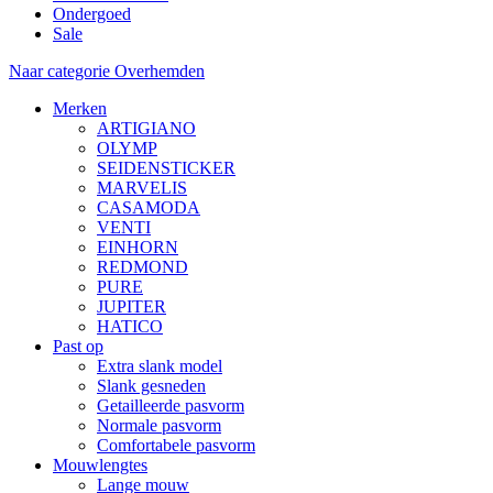
Ondergoed
Sale
Naar categorie Overhemden
Merken
ARTIGIANO
OLYMP
SEIDENSTICKER
MARVELIS
CASAMODA
VENTI
EINHORN
REDMOND
PURE
JUPITER
HATICO
Past op
Extra slank model
Slank gesneden
Getailleerde pasvorm
Normale pasvorm
Comfortabele pasvorm
Mouwlengtes
Lange mouw