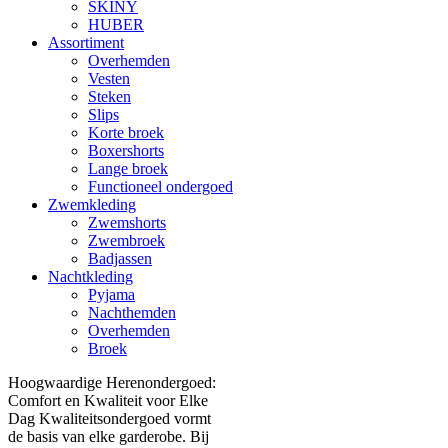
SKINY
HUBER
Assortiment
Overhemden
Vesten
Steken
Slips
Korte broek
Boxershorts
Lange broek
Functioneel ondergoed
Zwemkleding
Zwemshorts
Zwembroek
Badjassen
Nachtkleding
Pyjama
Nachthemden
Overhemden
Broek
Hoogwaardige Herenondergoed:
Comfort en Kwaliteit voor Elke
Dag Kwaliteitsondergoed vormt
de basis van elke garderobe. Bij