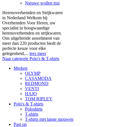
Nieuwe wollen trui
Herenoverhemden en Strijkwaren
in Nederland Welkom bij
Overhemden Voor Heren, uw
specialist in hoogwaardige
herenoverhemden en strijkwaren.
Ons uitgebreide assortiment van
meer dan 220 producten biedt de
perfecte keuze voor elke
gelegenheid,...
lees meer
Naar categorie Polo's & T-shirts
Merken
OLYMP
CASAMODA
REDMOND
VENTI
HAJO
TOM RIPLEY
Polo's & T-shirts
Poloshirts
T-shirts
T-shirts met lange mouwen
Past op