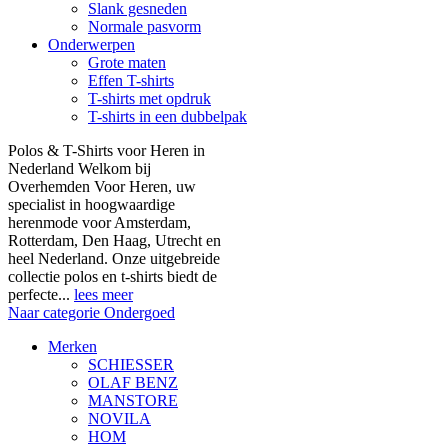
Slank gesneden
Normale pasvorm
Onderwerpen
Grote maten
Effen T-shirts
T-shirts met opdruk
T-shirts in een dubbelpak
Polos & T-Shirts voor Heren in
Nederland Welkom bij
Overhemden Voor Heren, uw
specialist in hoogwaardige
herenmode voor Amsterdam,
Rotterdam, Den Haag, Utrecht en
heel Nederland. Onze uitgebreide
collectie polos en t-shirts biedt de
perfecte...
lees meer
Naar categorie Ondergoed
Merken
SCHIESSER
OLAF BENZ
MANSTORE
NOVILA
HOM