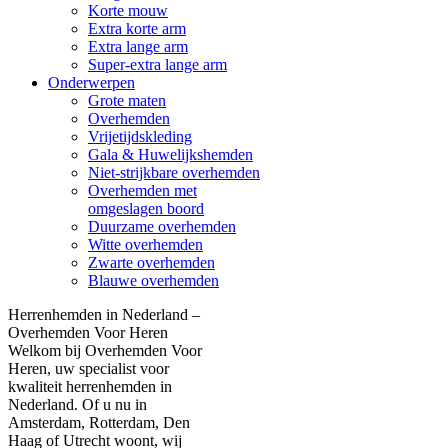
Korte mouw
Extra korte arm
Extra lange arm
Super-extra lange arm
Onderwerpen
Grote maten
Overhemden
Vrijetijdskleding
Gala & Huwelijkshemden
Niet-strijkbare overhemden
Overhemden met
omgeslagen boord
Duurzame overhemden
Witte overhemden
Zwarte overhemden
Blauwe overhemden
Herrenhemden in Nederland –
Overhemden Voor Heren
Welkom bij Overhemden Voor
Heren, uw specialist voor
kwaliteit herrenhemden in
Nederland. Of u nu in
Amsterdam, Rotterdam, Den
Haag of Utrecht woont, wij