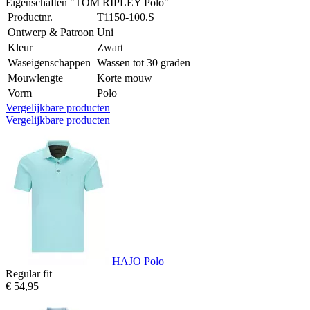
Eigenschaften "TOM RIPLEY Polo"
Productnr.
T1150-100.S
Ontwerp & Patroon
Uni
Kleur
Zwart
Waseigenschappen
Wassen tot 30 graden
Mouwlengte
Korte mouw
Vorm
Polo
Vergelijkbare producten
Vergelijkbare producten
HAJO Polo
Regular fit
€ 54,95