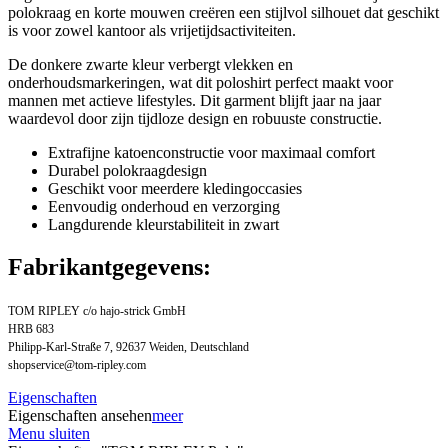
polokraag en korte mouwen creëren een stijlvol silhouet dat geschikt
is voor zowel kantoor als vrijetijdsactiviteiten.
De donkere zwarte kleur verbergt vlekken en
onderhoudsmarkeringen, wat dit poloshirt perfect maakt voor
mannen met actieve lifestyles. Dit garment blijft jaar na jaar
waardevol door zijn tijdloze design en robuuste constructie.
Extrafijne katoenconstructie voor maximaal comfort
Durabel polokraagdesign
Geschikt voor meerdere kledingoccasies
Eenvoudig onderhoud en verzorging
Langdurende kleurstabiliteit in zwart
Fabrikantgegevens:
TOM RIPLEY c/o hajo-strick GmbH
HRB 683
Philipp-Karl-Straße 7, 92637 Weiden, Deutschland
shopservice@tom-ripley.com
Eigenschaften
Eigenschaften ansehen
meer
Menu sluiten