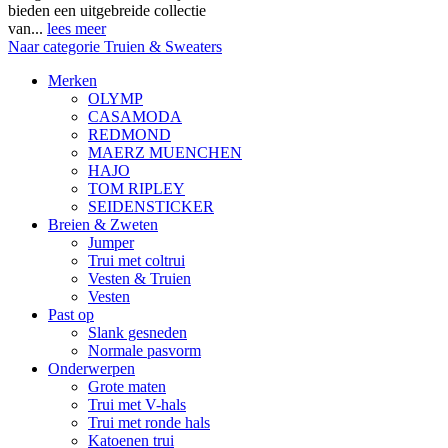
bieden een uitgebreide collectie
van...
lees meer
Naar categorie Truien & Sweaters
Merken
OLYMP
CASAMODA
REDMOND
MAERZ MUENCHEN
HAJO
TOM RIPLEY
SEIDENSTICKER
Breien & Zweten
Jumper
Trui met coltrui
Vesten & Truien
Vesten
Past op
Slank gesneden
Normale pasvorm
Onderwerpen
Grote maten
Trui met V-hals
Trui met ronde hals
Katoenen trui