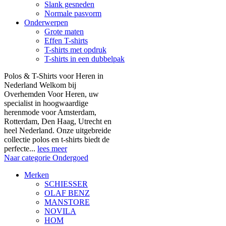
Slank gesneden
Normale pasvorm
Onderwerpen
Grote maten
Effen T-shirts
T-shirts met opdruk
T-shirts in een dubbelpak
Polos & T-Shirts voor Heren in
Nederland Welkom bij
Overhemden Voor Heren, uw
specialist in hoogwaardige
herenmode voor Amsterdam,
Rotterdam, Den Haag, Utrecht en
heel Nederland. Onze uitgebreide
collectie polos en t-shirts biedt de
perfecte...
lees meer
Naar categorie Ondergoed
Merken
SCHIESSER
OLAF BENZ
MANSTORE
NOVILA
HOM