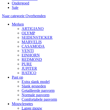
Ondergoed
Sale
Naar categorie Overhemden
Merken
ARTIGIANO
OLYMP
SEIDENSTICKER
MARVELIS
CASAMODA
VENTI
EINHORN
REDMOND
PURE
JUPITER
HATICO
Past op
Extra slank model
Slank gesneden
Getailleerde pasvorm
Normale pasvorm
Comfortabele pasvorm
Mouwlengtes
Lange mouw