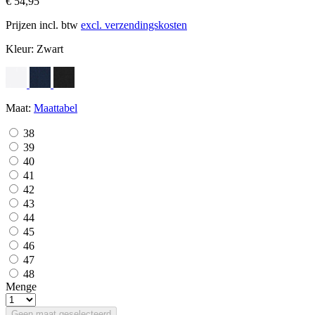
€ 54,95
Prijzen incl. btw
excl. verzendingskosten
Kleur:
Zwart
Maat:
Maattabel
38
39
40
41
42
43
44
45
46
47
48
Menge
Geen maat geselecteerd