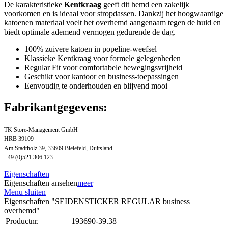
De karakteristieke
Kentkraag
geeft dit hemd een zakelijk
voorkomen en is ideaal voor stropdassen. Dankzij het hoogwaardige
katoenen materiaal voelt het overhemd aangenaam tegen de huid en
biedt optimale ademend vermogen gedurende de dag.
100% zuivere katoen in popeline-weefsel
Klassieke Kentkraag voor formele gelegenheden
Regular Fit voor comfortabele bewegingsvrijheid
Geschikt voor kantoor en business-toepassingen
Eenvoudig te onderhouden en blijvend mooi
Fabrikantgegevens:
TK Store-Management GmbH
HRB 39109
Am Stadtholz 39, 33609 Bielefeld, Duitsland
+49 (0)521 306 123
Eigenschaften
Eigenschaften ansehen
meer
Menu sluiten
Eigenschaften "SEIDENSTICKER REGULAR business
overhemd"
Productnr.
193690-39.38