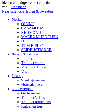
bieden een uitgebreide collectie
van...
lees meer
Naar categorie Truien & Sweaters
Merken
OLYMP
CASAMODA
REDMOND
MAERZ MUENCHEN
HAJO
TOM RIPLEY
SEIDENSTICKER
Breien & Zweten
Jumper
Trui met coltrui
Vesten & Truien
Vesten
Past op
Slank gesneden
Normale pasvorm
Onderwerpen
Grote maten
Trui met V-hals
Trui met ronde hals
Katoenen trui