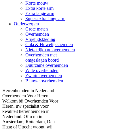
Korte mouw
Extra korte arm
Extra lange arm
Super-extra lange arm
Onderwerpen
Grote maten
Overhemden
Vrijetijdskleding
Gala & Huwelijkshemden
Niet-strijkbare overhemden
Overhemden met
omgeslagen boord
Duurzame overhemden
Witte overhemden
Zwarte overhemden
Blauwe overhemden
Herrenhemden in Nederland –
Overhemden Voor Heren
Welkom bij Overhemden Voor
Heren, uw specialist voor
kwaliteit herrenhemden in
Nederland. Of u nu in
Amsterdam, Rotterdam, Den
Haag of Utrecht woont, wij