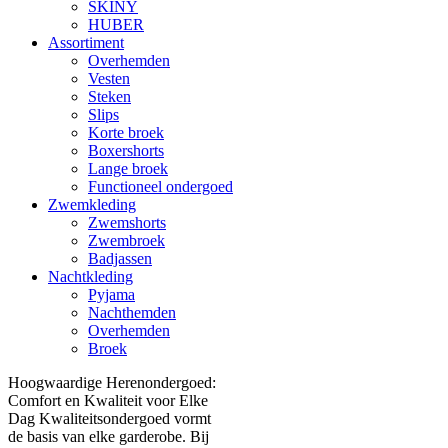
SKINY
HUBER
Assortiment
Overhemden
Vesten
Steken
Slips
Korte broek
Boxershorts
Lange broek
Functioneel ondergoed
Zwemkleding
Zwemshorts
Zwembroek
Badjassen
Nachtkleding
Pyjama
Nachthemden
Overhemden
Broek
Hoogwaardige Herenondergoed:
Comfort en Kwaliteit voor Elke
Dag Kwaliteitsondergoed vormt
de basis van elke garderobe. Bij