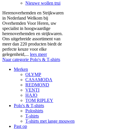
Nieuwe wollen trui
Herenoverhemden en Strijkwaren
in Nederland Welkom bij
Overhemden Voor Heren, uw
specialist in hoogwaardige
herenoverhemden en strijkwaren.
Ons uitgebreide assortiment van
meer dan 220 producten biedt de
perfecte keuze voor elke
gelegenheid,...
lees meer
Naar categorie Polo's & T-shirts
Merken
OLYMP
CASAMODA
REDMOND
VENTI
HAJO
TOM RIPLEY
Polo's & T-shirts
Poloshirts
T-shirts
T-shirts met lange mouwen
Past op